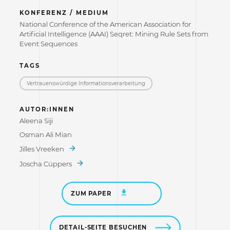
KONFERENZ / MEDIUM
National Conference of the American Association for
Artificial Intelligence (AAAI) Seqret: Mining Rule Sets from
Event Sequences
TAGS
Vertrauenswürdige Informations­verarbeitung
AUTOR:INNEN
Aleena Siji
Osman Ali Mian
Jilles Vreeken
Joscha Cüppers
ZUM PAPER
DETAIL-SEITE BESUCHEN