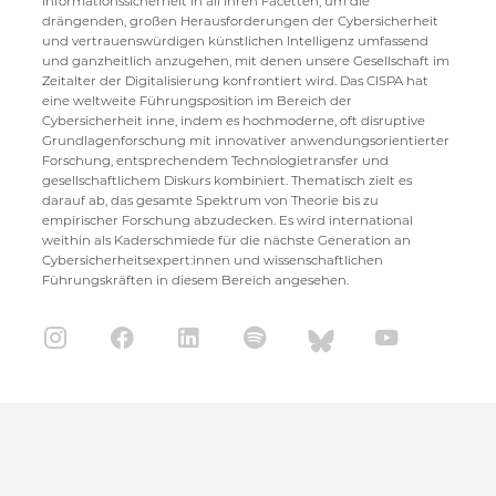
Informationssicherheit in all ihren Facetten, um die
drängenden, großen Herausforderungen der Cybersicherheit
und vertrauenswürdigen künstlichen Intelligenz umfassend
und ganzheitlich anzugehen, mit denen unsere Gesellschaft im
Zeitalter der Digitalisierung konfrontiert wird. Das CISPA hat
eine weltweite Führungsposition im Bereich der
Cybersicherheit inne, indem es hochmoderne, oft disruptive
Grundlagenforschung mit innovativer anwendungsorientierter
Forschung, entsprechendem Technologietransfer und
gesellschaftlichem Diskurs kombiniert. Thematisch zielt es
darauf ab, das gesamte Spektrum von Theorie bis zu
empirischer Forschung abzudecken. Es wird international
weithin als Kaderschmiede für die nächste Generation an
Cybersicherheitsexpert:innen und wissenschaftlichen
Führungskräften in diesem Bereich angesehen.
CISPA Helmholtz Center for Information Security