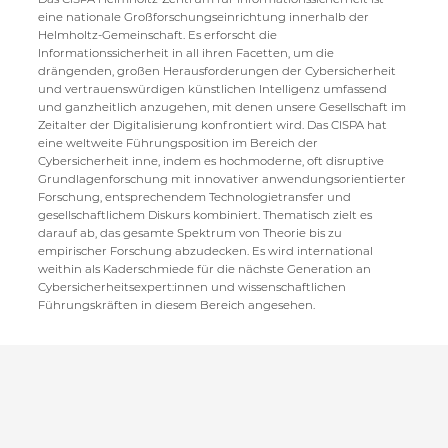
eine nationale Großforschungseinrichtung innerhalb der
Helmholtz-Gemeinschaft. Es erforscht die
Informationssicherheit in all ihren Facetten, um die
drängenden, großen Herausforderungen der Cybersicherheit
und vertrauenswürdigen künstlichen Intelligenz umfassend
und ganzheitlich anzugehen, mit denen unsere Gesellschaft im
Zeitalter der Digitalisierung konfrontiert wird. Das CISPA hat
eine weltweite Führungsposition im Bereich der
Cybersicherheit inne, indem es hochmoderne, oft disruptive
Grundlagenforschung mit innovativer anwendungsorientierter
Forschung, entsprechendem Technologietransfer und
gesellschaftlichem Diskurs kombiniert. Thematisch zielt es
darauf ab, das gesamte Spektrum von Theorie bis zu
empirischer Forschung abzudecken. Es wird international
weithin als Kaderschmiede für die nächste Generation an
Cybersicherheitsexpert:innen und wissenschaftlichen
Führungskräften in diesem Bereich angesehen.