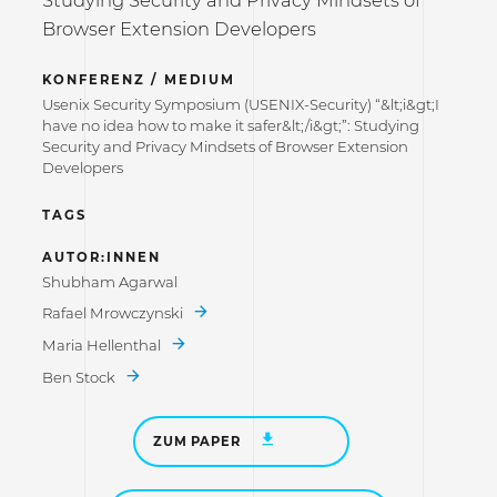
Studying Security and Privacy Mindsets of
Browser Extension Developers
KONFERENZ / MEDIUM
Usenix Security Symposium (USENIX-Security) “&lt;i&gt;I
have no idea how to make it safer&lt;/i&gt;”: Studying
Security and Privacy Mindsets of Browser Extension
Developers
TAGS
AUTOR:INNEN
Shubham Agarwal
Rafael Mrowczynski
Maria Hellenthal
Ben Stock
ZUM PAPER