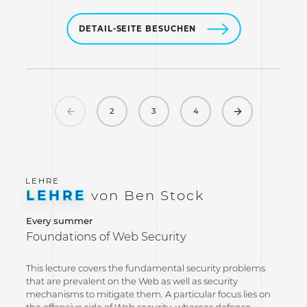
DETAIL-SEITE BESUCHEN
Previous
Next
2
3
4
LEHRE
von Ben Stock
Every summer
Foundations of Web Security
This lecture covers the fundamental security problems
that are prevalent on the Web as well as security
mechanisms to mitigate them. A particular focus lies on
the offensive side of Web security, whereas defense