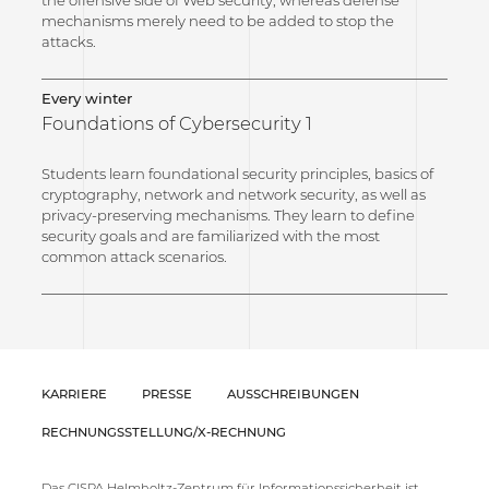
mechanisms merely need to be added to stop the
attacks.
Every winter
Foundations of Cybersecurity 1
Students learn foundational security principles, basics of
cryptography, network and network security, as well as
privacy-preserving mechanisms. They learn to define
security goals and are familiarized with the most
common attack scenarios.
KARRIERE
PRESSE
AUSSCHREIBUNGEN
RECHNUNGSSTELLUNG/X-RECHNUNG
Das CISPA Helmholtz-Zentrum für Informationssicherheit ist