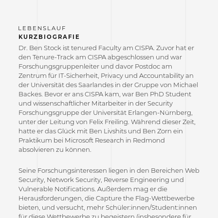
KURZBIOGRAFIE
Dr. Ben Stock ist tenured Faculty am CISPA. Zuvor hat er
den Tenure-Track am CISPA abgeschlossen und war
Forschungsgruppenleiter und davor Postdoc am
Zentrum für IT-Sicherheit, Privacy und Accountability an
der Universität des Saarlandes in der Gruppe von Michael
Backes. Bevor er ans CISPA kam, war Ben PhD Student
und wissenschaftlicher Mitarbeiter in der Security
Forschungsgruppe der Universität Erlangen-Nürnberg,
unter der Leitung von Felix Freiling. Während dieser Zeit,
hatte er das Glück mit Ben Livshits und Ben Zorn ein
Praktikum bei Microsoft Research in Redmond
absolvieren zu können.
Seine Forschungsinteressen liegen in den Bereichen Web
Security, Network Security, Reverse Engineering und
Vulnerable Notifications. Außerdem mag er die
Herausforderungen, die Capture the Flag-Wettbewerbe
bieten, und versucht, mehr Schüler:innen/Student:innen
für diese Wettbewerbe zu begeistern (insbesondere für