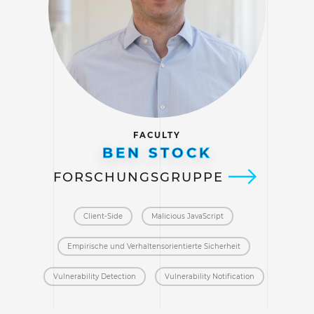
FACULTY
BEN STOCK
FORSCHUNGSGRUPPE
Client-Side
Malicious JavaScript
Empirische und Verhaltensorientierte Sicherheit
Vulnerability Detection
Vulnerability Notification