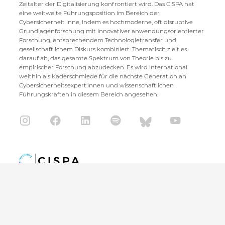
Zeitalter der Digitalisierung konfrontiert wird. Das CISPA hat
eine weltweite Führungsposition im Bereich der
Cybersicherheit inne, indem es hochmoderne, oft disruptive
Grundlagenforschung mit innovativer anwendungsorientierter
Forschung, entsprechendem Technologietransfer und
gesellschaftlichem Diskurs kombiniert. Thematisch zielt es
darauf ab, das gesamte Spektrum von Theorie bis zu
empirischer Forschung abzudecken. Es wird international
weithin als Kaderschmiede für die nächste Generation an
Cybersicherheitsexpert:innen und wissenschaftlichen
Führungskräften in diesem Bereich angesehen.
CISPA Helmholtz Center for Information Security
Stuhlsatzenhaus 5
66123 Saarbrücken