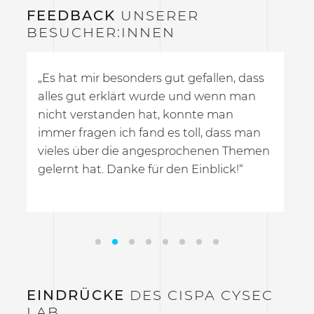
FEEDBACK
UNSERER
BESUCHER:INNEN
„Es hat mir besonders gut gefallen, dass
„B
h
alles gut erklärt wurde und wenn man
se
nicht verstanden hat, konnte man
Pr
immer fragen ich fand es toll, dass man
vieles über die angesprochenen Themen
gelernt hat. Danke für den Einblick!“
EINDRÜCKE
DES CISPA CYSEC
LAB