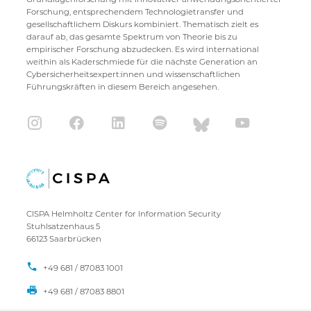
Forschung, entsprechendem Technologietransfer und
gesellschaftlichem Diskurs kombiniert. Thematisch zielt es
darauf ab, das gesamte Spektrum von Theorie bis zu
empirischer Forschung abzudecken. Es wird international
weithin als Kaderschmiede für die nächste Generation an
Cybersicherheitsexpert:innen und wissenschaftlichen
Führungskräften in diesem Bereich angesehen.
CISPA Helmholtz Center for Information Security
Stuhlsatzenhaus 5
66123 Saarbrücken
+49 681 / 87083 1001
+49 681 / 87083 8801