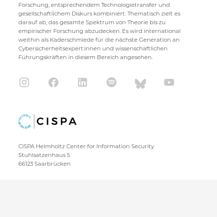
Forschung, entsprechendem Technologietransfer und
gesellschaftlichem Diskurs kombiniert. Thematisch zielt es
darauf ab, das gesamte Spektrum von Theorie bis zu
empirischer Forschung abzudecken. Es wird international
weithin als Kaderschmiede für die nächste Generation an
Cybersicherheitsexpert:innen und wissenschaftlichen
Führungskräften in diesem Bereich angesehen.
CISPA Helmholtz Center for Information Security
Stuhlsatzenhaus 5
66123 Saarbrücken
+49 681 / 87083 1001
+49 681 / 87083 8801