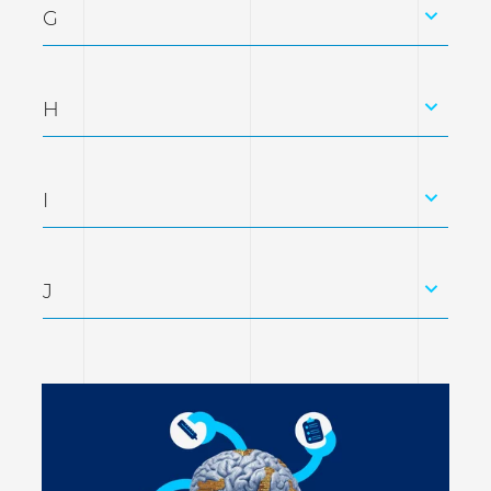
G
H
I
J