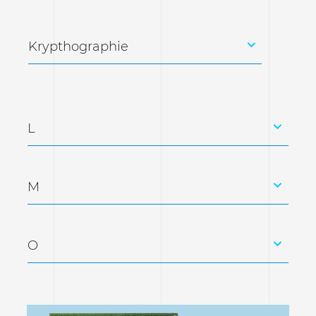
Krypthographie
L
M
O