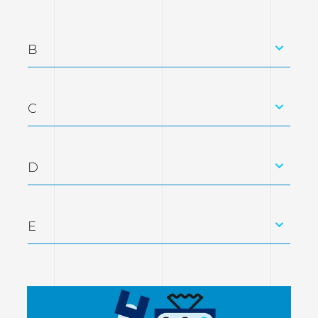
B
C
D
E