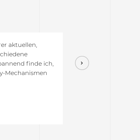
e wir sicher sein
 und zukünftigen
rreichen,
den und Werkzeuge.
Next
fe zu entdecken
lagen.