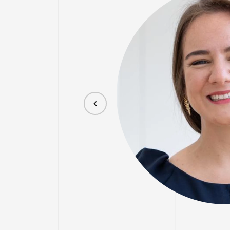
rer aktuellen,
rschiedene
pannend finde ich,
Previous
vacy-Mechanismen