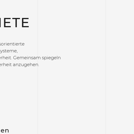
IETE
orientierte
Systeme,
erheit. Gemeinsam spiegeln
erheit anzugehen.
ien