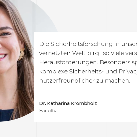
Wir versuchen herauszufinden, wi
können, dass die gegenwärtigen
Systeme sicher sind. Um dies zu e
entwickeln wir Analysen, Metho
Diese ermöglichen es uns, Angrif
und sicherere Lösungen vorzusch
Prof. Dr. Cas Cremers
Faculty