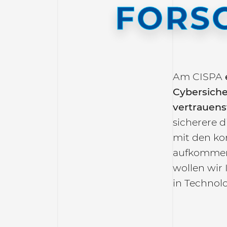
FORS
Am CISPA
Cybersiche
vertrauens
sicherere d
mit den k
aufkommen
wollen wir
in Technolo