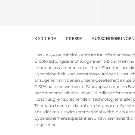
KARRIERE
PRESSE
AUSSCHREIBUNGEN
Das CISPA Helmholtz-Zentrum für Informationssiche
Großforschungseinrichtung innerhalb der Helmholt
Informationssicherheit in all ihren Facetten, um 
Cybersicherheit und vertrauenswürdigen künstlich
anzugehen, mit denen unsere Gesellschaft im Zeital
CISPA hat eine weltweite Führungsposition im Bere
hochmoderne, oft disruptive Grundlagenforschung
Forschung, entsprechendem Technologietransfer un
Thematisch zielt es darauf ab, das gesamte Spektr
abzudecken. Es wird international weithin als Kad
Cybersicherheitsexpert:innen und wissenschaftlic
angesehen.