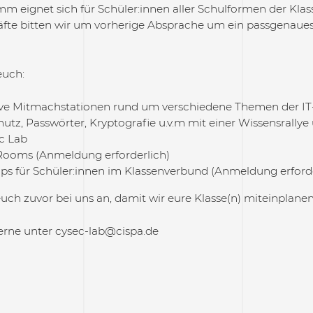
 eignet sich für Schüler:innen aller Schulformen der Klasse
fte bitten wir um vorherige Absprache um ein passgenaues
euch:
ive Mitmachstationen rund um verschiedene Themen der IT-
utz, Passwörter, Kryptografie u.v.m mit einer Wissensrally
c Lab
ooms (Anmeldung erforderlich)
s für Schüler:innen im Klassenverbund (Anmeldung erforde
euch zuvor bei uns an, damit wir eure Klasse(n) miteinplan
rne unter cysec-lab@cispa.de