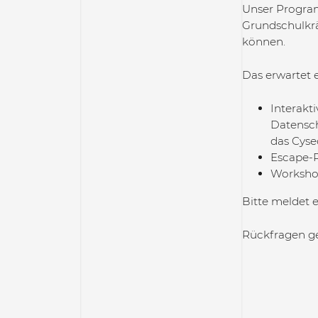
Unser Programm
Grundschulkrä
können.
Das erwartet 
Interakt
Datensch
das Cyse
Escape-R
Workshop
Bitte meldet 
Rückfragen ge