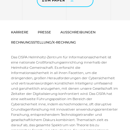
ZUM PAPER
KARRIERE
PRESSE
AUSSCHREIBUNGEN
RECHNUNGSSTELLUNG/X-RECHNUNG
Das CISPA Helmholtz-Zentrum für Informationssicherheit ist
eine nationale Großforschungseinrichtung innerhalb der
Helmholtz-Gemeinschaft. Es erforscht die
Informationssicherheit in all ihren Facetten, um die
drängenden, großen Herausforderungen der Cybersicherheit
und vertrauenswürdigen künstlichen Intelligenz umfassend
und ganzheitlich anzugehen, mit denen unsere Gesellschaft im
Zeitalter der Digitalisierung konfrontiert wird. Das CISPA hat
eine weltweite Führungsposition im Bereich der
Cybersicherheit inne, indem es hochmoderne, oft disruptive
Grundlagenforschung mit innovativer anwendungsorientierter
Forschung, entsprechendem Technologietransfer und
gesellschaftlichem Diskurs kombiniert. Thematisch zielt es
darauf ab, das gesamte Spektrum von Theorie bis zu