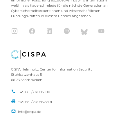
empirischer Forschung abzudecken. Es wird international
weithin als Kaderschmiede für die nächste Generation an
Cybersicherheitsexpert:innen und wissenschaftlichen
Führungskräften in diesem Bereich angesehen.
CISPA Helmholtz Center for Information Security
Stuhlsatzenhaus 5
66123 Saarbrücken
+49 681 / 87083 1001
+49 681 / 87083 8801