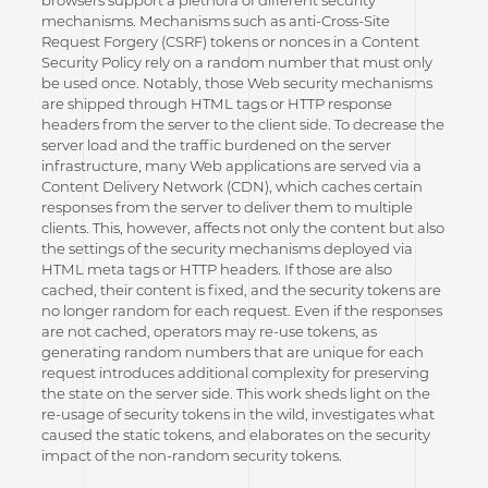
browsers support a plethora of different security
mechanisms. Mechanisms such as anti-Cross-Site
Request Forgery (CSRF) tokens or nonces in a Content
Security Policy rely on a random number that must only
be used once. Notably, those Web security mechanisms
are shipped through HTML tags or HTTP response
headers from the server to the client side. To decrease the
server load and the traffic burdened on the server
infrastructure, many Web applications are served via a
Content Delivery Network (CDN), which caches certain
responses from the server to deliver them to multiple
clients. This, however, affects not only the content but also
the settings of the security mechanisms deployed via
HTML meta tags or HTTP headers. If those are also
cached, their content is fixed, and the security tokens are
no longer random for each request. Even if the responses
are not cached, operators may re-use tokens, as
generating random numbers that are unique for each
request introduces additional complexity for preserving
the state on the server side. This work sheds light on the
re-usage of security tokens in the wild, investigates what
caused the static tokens, and elaborates on the security
impact of the non-random security tokens.