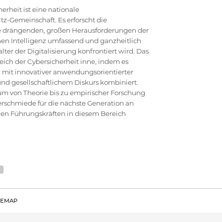
rheit ist eine nationale
z-Gemeinschaft. Es erforscht die
die drängenden, großen Herausforderungen der
en Intelligenz umfassend und ganzheitlich
ter der Digitalisierung konfrontiert wird. Das
ich der Cybersicherheit inne, indem es
 mit innovativer anwendungsorientierter
d gesellschaftlichem Diskurs kombiniert.
um von Theorie bis zu empirischer Forschung
erschmiede für die nächste Generation an
hen Führungskräften in diesem Bereich
TEMAP