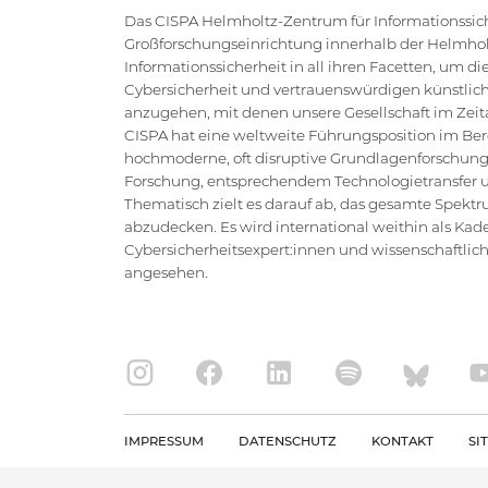
Das CISPA Helmholtz-Zentrum für Informationssiche
Großforschungseinrichtung innerhalb der Helmholt
Informationssicherheit in all ihren Facetten, um 
Cybersicherheit und vertrauenswürdigen künstlich
anzugehen, mit denen unsere Gesellschaft im Zeital
CISPA hat eine weltweite Führungsposition im Bere
hochmoderne, oft disruptive Grundlagenforschung
Forschung, entsprechendem Technologietransfer un
Thematisch zielt es darauf ab, das gesamte Spektr
abzudecken. Es wird international weithin als Kad
Cybersicherheitsexpert:innen und wissenschaftlic
angesehen.
IMPRESSUM
DATENSCHUTZ
KONTAKT
SI
Copyright CISPA 2026