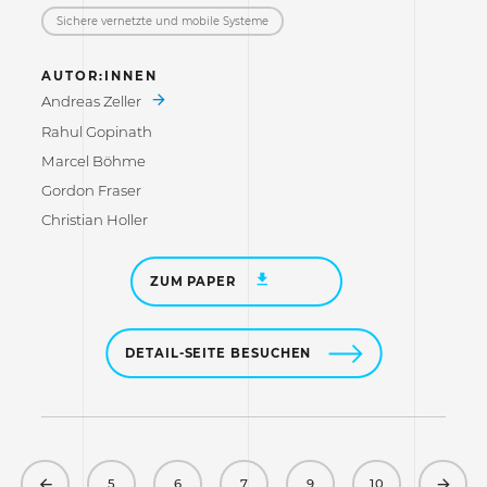
Sichere vernetzte und mobile Systeme
AUTOR:INNEN
Andreas Zeller
Rahul Gopinath
Marcel Böhme
Gordon Fraser
Christian Holler
ZUM PAPER
DETAIL-SEITE BESUCHEN
Previous
Next
5
6
7
9
10