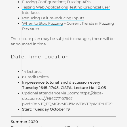
Fuzzing Configurations
;
Fuzzing APIs
Testing Web Applications
;
Testing Graphical User
Interfaces
Reducing Failure-Inducing Inputs
When to Stop Fuzzing
+ Current Trends in Fuzzing
Research
The lecture plan may be subject to changes; these will be
announced in time.
Date, Time, Location
14 lectures
6 Credit Points
In-presence tutorial and discussion every
Tuesday 16:15–17:45, CISPA, Lecture Hall 0.05
Optional attendance via Zoom: https://cispa-
de.zoom.us/j/96427716796?
pwd=RnNTQTlQMGtvMDJ5MWFKYTBpM1RrUT09
Start: Tuesday October 19
Summer 2020