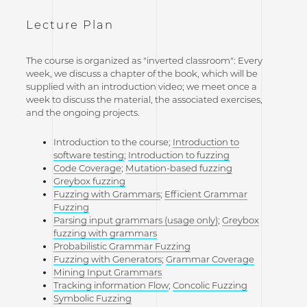
Lecture Plan
The course is organized as "inverted classroom": Every
week, we discuss a chapter of the book, which will be
supplied with an introduction video; we meet once a
week to discuss the material, the associated exercises,
and the ongoing projects.
Introduction to the course;
Introduction to
software testing
;
Introduction to fuzzing
Code Coverage
;
Mutation-based fuzzing
Greybox fuzzing
Fuzzing with Grammars
;
Efficient Grammar
Fuzzing
Parsing input grammars (usage only)
;
Greybox
fuzzing with grammars
Probabilistic Grammar Fuzzing
Fuzzing with Generators
;
Grammar Coverage
Mining Input Grammars
Tracking information Flow
;
Concolic Fuzzing
Symbolic Fuzzing