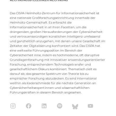
RECHNUNGSSTELLUNG/X-RECHNUNG
Das CISPA Helmholtz-Zentrum für Informationssicherheit ist
eine nationale Großforschungseinrichtung innerhalb der
Helmholtz-Gemeinschaft. Es erforscht die
Informationssicherheit in all ihren Facetten, um die
drängenden, großen Herausforderungen der Cybersicherheit
und vertrauenswürdigen künstlichen Intelligenz umfassend
und ganzheitlich anzugehen, mit denen unsere Gesellschaft im
Zeitalter der Digitalisierung konfrontiert wird. Das CISPA hat
eine weltweite Führungsposition im Bereich der
Cybersicherheit inne, indem es hochmoderne, oft disruptive
Grundlagenforschung mit innovativer anwendungsorientierter
Forschung, entsprechendem Technologietransfer und
gesellschaftlichem Diskurs kombiniert. Thematisch zielt es
darauf ab, das gesamte Spektrum von Theorie bis zu
empirischer Forschung abzudecken. Es wird international
weithin als Kaderschmiede für die nächste Generation an
Cybersicherheitsexpert:innen und wissenschaftlichen
Führungskräften in diesem Bereich angesehen.