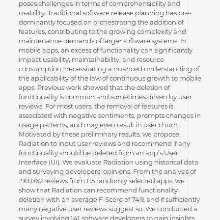
poses challenges in terms of comprehensibility and
usability. Traditional software release planning has pre-
dominantly focused on orchestrating the addition of
features, contributing to the growing complexity and
maintenance demands of larger software systems. In
mobile apps, an excess of functionality can significantly
impact usability, maintainability, and resource
consumption, necessitating a nuanced understanding of
the applicability of the law of continuous growth to mobile
apps. Previous work showed that the deletion of
functionality is common and sometimes driven by user
reviews. For most users, the removal of features is
associated with negative sentiments, prompts changes in
usage patterns, and may even result in user churn.
Motivated by these preliminary results, we propose
Radiation to input user reviews and recommend if any
functionality should be deleted from an app’s User
Interface (UI). We evaluate Radiation using historical data
and surveying developers’ opinions. From the analysis of
190,062 reviews from 115 randomly selected apps, we
show that Radiation can recommend functionality
deletion with an average F-Score of 74% and if sufficiently
many negative user reviews suggest so. We conducted a
survey involving 141 software developers to gain insights