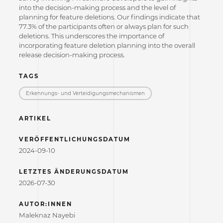
into the decision-making process and the level of
planning for feature deletions. Our findings indicate that
77.3% of the participants often or always plan for such
deletions. This underscores the importance of
incorporating feature deletion planning into the overall
release decision-making process.
TAGS
Erkennungs- und Verteidigungs­mechanismen
ARTIKEL
VERÖFFENTLICHUNGSDATUM
2024-09-10
LETZTES ÄNDERUNGSDATUM
2026-07-30
AUTOR:INNEN
Maleknaz Nayebi