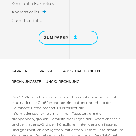
Konstantin Kuznetsov
Andreas Zeller
Guenther Ruhe
ZUM PAPER
KARRIERE
PRESSE
AUSSCHREIBUNGEN
RECHNUNGSSTELLUNG/X-RECHNUNG
Das CISPA Helmholtz-Zentrum für Informationssicherheit ist
eine nationale Großforschungseinrichtung innerhalb der
Helmholtz-Gemeinschaft. Es erforscht die
Informationssicherheit in all ihren Facetten, um die
drängenden, großen Herausforderungen der Cybersicherheit
und vertrauenswürdigen künstlichen Intelligenz umfassend
und ganzheitlich anzugehen, mit denen unsere Gesellschaft im
Zeitalter der Digitalisierung konfrontiert wird. Das CISPA hat