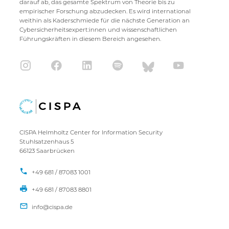
darauf ab, das gesamte Spektrum von Theorie bis zu
empirischer Forschung abzudecken. Es wird international
weithin als Kaderschmiede für die nächste Generation an
Cybersicherheitsexpert:innen und wissenschaftlichen
Führungskräften in diesem Bereich angesehen.
CISPA Helmholtz Center for Information Security
Stuhlsatzenhaus 5
66123 Saarbrücken
+49 681 / 87083 1001
+49 681 / 87083 8801