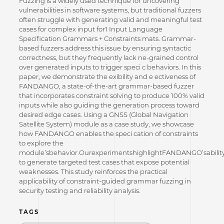
Fuzzing is a widely used technique for uncovering
vulnerabilities in software systems, but traditional fuzzers
often struggle with generating valid and meaningful test
cases for complex input for1 Input Language
Specification Grammars + Constraints mats. Grammar-
based fuzzers address this issue by ensuring syntactic
correctness, but they frequently lack ne-grained control
over generated inputs to trigger speci c behaviors. In this
paper, we demonstrate the exibility and e ectiveness of
FANDANGO, a state-of-the-art grammar-based fuzzer
that incorporates constraint solving to produce 100% valid
inputs while also guiding the generation process toward
desired edge cases. Using a GNSS (Global Navigation
Satellite System) module as a case study, we showcase
how FANDANGO enables the speci cation of constraints
to explore the
module’sbehavior.OurexperimentshighlightFANDANGO’sabilit
to generate targeted test cases that expose potential
weaknesses. This study reinforces the practical
applicability of constraint-guided grammar fuzzing in
security testing and reliability analysis.
TAGS