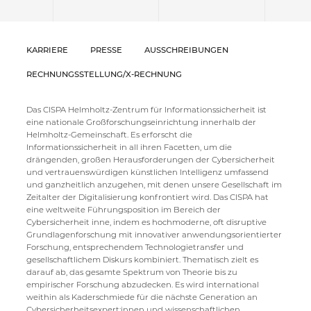
KARRIERE
PRESSE
AUSSCHREIBUNGEN
RECHNUNGSSTELLUNG/X-RECHNUNG
Das CISPA Helmholtz-Zentrum für Informationssicherheit ist
eine nationale Großforschungseinrichtung innerhalb der
Helmholtz-Gemeinschaft. Es erforscht die
Informationssicherheit in all ihren Facetten, um die
drängenden, großen Herausforderungen der Cybersicherheit
und vertrauenswürdigen künstlichen Intelligenz umfassend
und ganzheitlich anzugehen, mit denen unsere Gesellschaft im
Zeitalter der Digitalisierung konfrontiert wird. Das CISPA hat
eine weltweite Führungsposition im Bereich der
Cybersicherheit inne, indem es hochmoderne, oft disruptive
Grundlagenforschung mit innovativer anwendungsorientierter
Forschung, entsprechendem Technologietransfer und
gesellschaftlichem Diskurs kombiniert. Thematisch zielt es
darauf ab, das gesamte Spektrum von Theorie bis zu
empirischer Forschung abzudecken. Es wird international
weithin als Kaderschmiede für die nächste Generation an
Cybersicherheitsexpert:innen und wissenschaftlichen