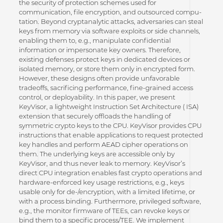
the security of protection schemes used for
communication, file encryption, and outsourced compu-
tation. Beyond cryptanalytic attacks, adversaries can steal
keys from memory via software exploits or side channels,
enabling them to, e.g., manipulate confidential
information or impersonate key owners. Therefore,
existing defenses protect keys in dedicated devices or
isolated memory, or store them only in encrypted form.
However, these designs often provide unfavorable
tradeoffs, sacrificing performance, fine-grained access
control, or deployability. In this paper, we present
KeyVisor, a lightweight Instruction Set Architecture ( ISA)
extension that securely offloads the handling of
symmetric crypto keys to the CPU. KeyVisor provides CPU
instructions that enable applications to request protected
key handles and perform AEAD cipher operations on
them. The underlying keys are accessible only by
KeyVisor, and thus never leak to memory. KeyVisor’s
direct CPU integration enables fast crypto operations and
hardware-enforced key usage restrictions, e.g., keys
usable only for de-/encryption, with a limited lifetime, or
with a process binding. Furthermore, privileged software,
e.g., the monitor firmware of TEEs, can revoke keys or
bind them to a specific process/TEE. We implement