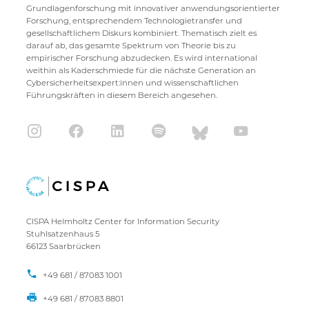
Grundlagenforschung mit innovativer anwendungsorientierter
Forschung, entsprechendem Technologietransfer und
gesellschaftlichem Diskurs kombiniert. Thematisch zielt es
darauf ab, das gesamte Spektrum von Theorie bis zu
empirischer Forschung abzudecken. Es wird international
weithin als Kaderschmiede für die nächste Generation an
Cybersicherheitsexpert:innen und wissenschaftlichen
Führungskräften in diesem Bereich angesehen.
CISPA Helmholtz Center for Information Security
Stuhlsatzenhaus 5
66123 Saarbrücken
+49 681 / 87083 1001
+49 681 / 87083 8801