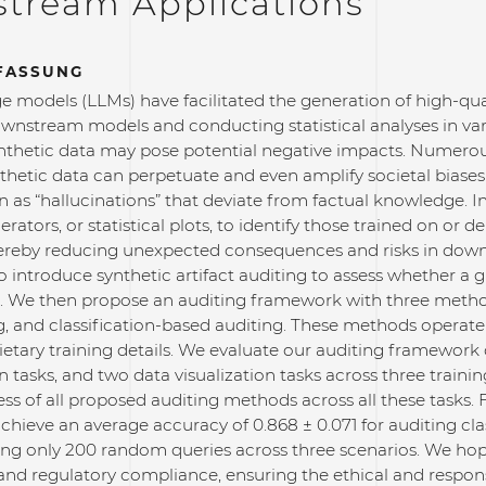
tream Applications
FASSUNG
 models (LLMs) have facilitated the generation of high-quali
wnstream models and conducting statistical analyses in va
ynthetic data may pose potential negative impacts. Numero
thetic data can perpetuate and even amplify societal biase
as “hallucinations” that deviate from factual knowledge. In 
nerators, or statistical plots, to identify those trained on or
ereby reducing unexpected consequences and risks in downs
 to introduce synthetic artifact auditing to assess whether a
a. We then propose an auditing framework with three method
, and classification-based auditing. These methods operate 
ietary training details. We evaluate our auditing framework o
tasks, and two data visualization tasks across three traini
ess of all proposed auditing methods across all these tasks.
chieve an average accuracy of 0.868 ± 0.071 for auditing clas
ing only 200 random queries across three scenarios. We ho
nd regulatory compliance, ensuring the ethical and responsi