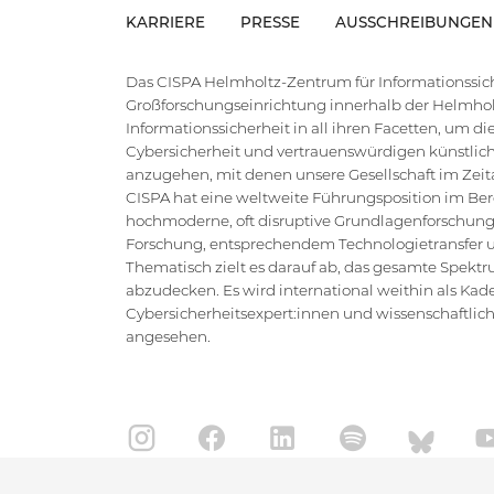
KARRIERE
PRESSE
AUSSCHREIBUNGEN
Das CISPA Helmholtz-Zentrum für Informationssiche
Großforschungseinrichtung innerhalb der Helmholt
Informationssicherheit in all ihren Facetten, um 
Cybersicherheit und vertrauenswürdigen künstlich
anzugehen, mit denen unsere Gesellschaft im Zeital
CISPA hat eine weltweite Führungsposition im Bere
hochmoderne, oft disruptive Grundlagenforschung
Forschung, entsprechendem Technologietransfer un
Thematisch zielt es darauf ab, das gesamte Spektr
abzudecken. Es wird international weithin als Kad
Cybersicherheitsexpert:innen und wissenschaftlic
angesehen.