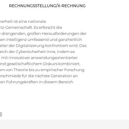
RECHNUNGSSTELLUNG/X-RECHNUNG
rheit ist eine nationale
z-Gemeinschaft. Es erforscht die
die drängenden, großen Herausforderungen der
en Intelligenz umfassend und ganzheitlich
ter der Digitalisierung konfrontiert wird. Das
ich der Cybersicherheit inne, indem es
 mit innovativer anwendungsorientierter
d gesellschaftlichem Diskurs kombiniert.
um von Theorie bis zu empirischer Forschung
erschmiede für die nächste Generation an
hen Führungskräften in diesem Bereich