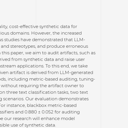
ty, cost-effective synthetic data for
rious domains. However, the increased
us studies have demonstrated that LLM-
s and stereotypes, and produce erroneous
this paper, we aim to audit artifacts, such as
 derived from synthetic data and raise user
tream applications. To this end, we take
 given artifact is derived from LLM-generated
s, including metric-based auditing, tuning-
without requiring the artifact owner to
n three text classification tasks, two text
ng scenarios. Our evaluation demonstrates
 For instance, blackbox metric-based
sifiers and 0.880 ± 0.052 for auditing
pe our research will enhance model
ble use of synthetic data.