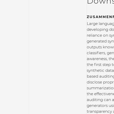
Downs
ZUSAMMEN
Large language
developing do
reliance on s
generated syn
outputs known 
classifiers, ge
awareness, th
the first step
synthetic dat
based auditing
disclose propr
summarization 
the effectiven
auditing can a
generators us
transparency a