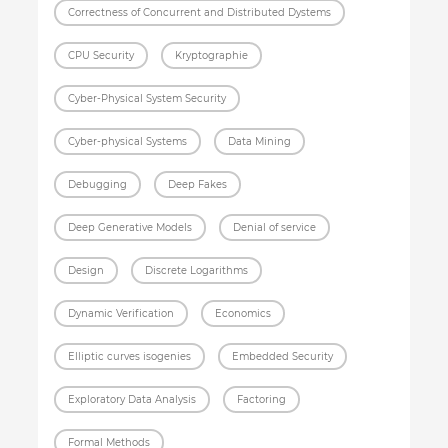
Correctness of Concurrent and Distributed Dystems
CPU Security
Kryptographie
Cyber-Physical System Security
Cyber-physical Systems
Data Mining
Debugging
Deep Fakes
Deep Generative Models
Denial of service
Design
Discrete Logarithms
Dynamic Verification
Economics
Elliptic curves isogenies
Embedded Security
Exploratory Data Analysis
Factoring
Formal Methods