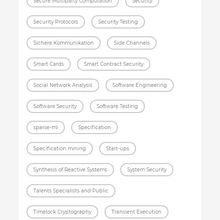
Secure Multiparty Computation
Security
Security Protocols
Security Testing
Sichere Kommunikation
Side Channels
Smart Cards
Smart Contract Security
Social Network Analysis
Software Engineering
Software Security
Software Testing
sparse-ml
Specification
Specification mining
Start-ups
Synthesis of Reactive Systems
System Security
Talents Specialists and Public
Timelock Cryptography
Transient Execution