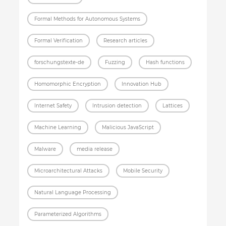
Formal Methods for Autonomous Systems
Formal Verification
Research articles
forschungstexte-de
Fuzzing
Hash functions
Homomorphic Encryption
Innovation Hub
Internet Safety
Intrusion detection
Lattices
Machine Learning
Malicious JavaScript
Malware
media release
Microarchitectural Attacks
Mobile Security
Natural Language Processing
Parameterized Algorithms