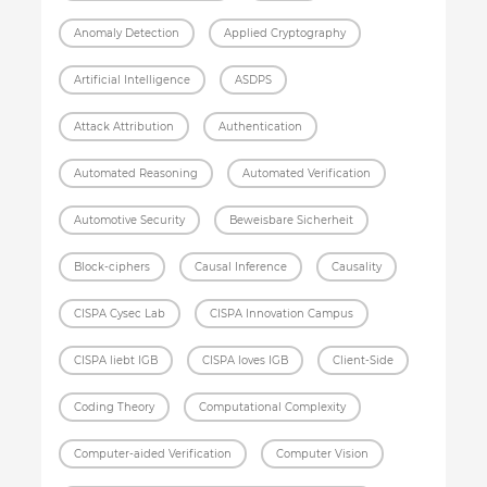
Anomaly Detection
Applied Cryptography
Artificial Intelligence
ASDPS
Attack Attribution
Authentication
Automated Reasoning
Automated Verification
Automotive Security
Beweisbare Sicherheit
Block-ciphers
Causal Inference
Causality
CISPA Cysec Lab
CISPA Innovation Campus
CISPA liebt IGB
CISPA loves IGB
Client-Side
Coding Theory
Computational Complexity
Computer-aided Verification
Computer Vision