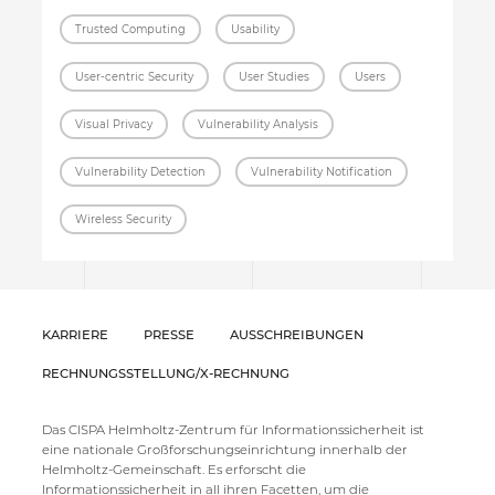
Trusted Computing
Usability
User-centric Security
User Studies
Users
Visual Privacy
Vulnerability Analysis
Vulnerability Detection
Vulnerability Notification
Wireless Security
KARRIERE
PRESSE
AUSSCHREIBUNGEN
RECHNUNGSSTELLUNG/X-RECHNUNG
Das CISPA Helmholtz-Zentrum für Informationssicherheit ist
eine nationale Großforschungseinrichtung innerhalb der
Helmholtz-Gemeinschaft. Es erforscht die
Informationssicherheit in all ihren Facetten, um die