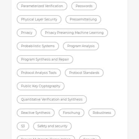
Parameterized Verification
Passwords
Physical Layer Security
Pressemitteilung
Privacy
Privacy Preserving Machine Learning
Probabilistic Systems
Program Analysis
Program Synthesis and Repair
Protocol Analysis Tools
Protocol Standards
Public Key Cryptography
Quantitative Verification and Synthesis
Reactive Synthesis
Forschung
Robustness
S3
Safety and security