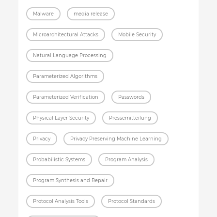
Malware
media release
Microarchitectural Attacks
Mobile Security
Natural Language Processing
Parameterized Algorithms
Parameterized Verification
Passwords
Physical Layer Security
Pressemitteilung
Privacy
Privacy Preserving Machine Learning
Probabilistic Systems
Program Analysis
Program Synthesis and Repair
Protocol Analysis Tools
Protocol Standards