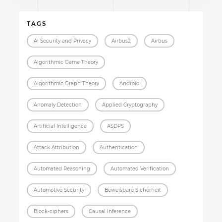
TAGS
AI Security and Privacy
Airbus2
Airbus
Algorithmic Game Theory
Algorithmic Graph Theory
Android
Anomaly Detection
Applied Cryptography
Artificial Intelligence
ASDPS
Attack Attribution
Authentication
Automated Reasoning
Automated Verification
Automotive Security
Beweisbare Sicherheit
Block-ciphers
Causal Inference