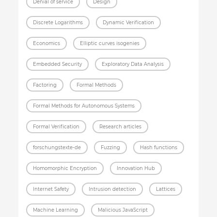
Denial of service
Design
Discrete Logarithms
Dynamic Verification
Economics
Elliptic curves isogenies
Embedded Security
Exploratory Data Analysis
Factoring
Formal Methods
Formal Methods for Autonomous Systems
Formal Verification
Research articles
forschungstexte-de
Fuzzing
Hash functions
Homomorphic Encryption
Innovation Hub
Internet Safety
Intrusion detection
Lattices
Machine Learning
Malicious JavaScript