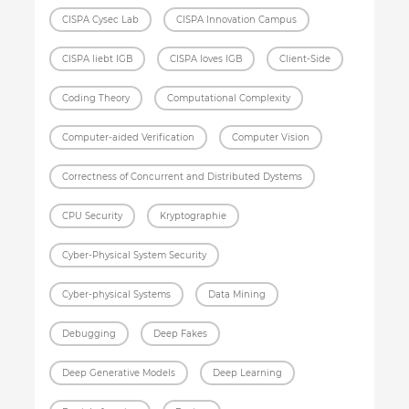
CISPA Cysec Lab
CISPA Innovation Campus
CISPA liebt IGB
CISPA loves IGB
Client-Side
Coding Theory
Computational Complexity
Computer-aided Verification
Computer Vision
Correctness of Concurrent and Distributed Dystems
CPU Security
Kryptographie
Cyber-Physical System Security
Cyber-physical Systems
Data Mining
Debugging
Deep Fakes
Deep Generative Models
Deep Learning