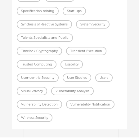
Specification mining
Start-ups
Synthesis of Reactive Systems
System Security
Talents Specialists and Public
Timelock Cryptography
Transient Execution
Trusted Computing
Usability
User-centric Security
User Studies
Users
Visual Privacy
Vulnerability Analysis
Vulnerability Detection
Vulnerability Notification
Wireless Security