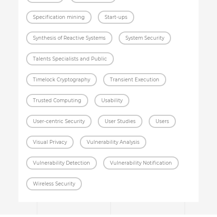
Specification mining
Start-ups
Synthesis of Reactive Systems
System Security
Talents Specialists and Public
Timelock Cryptography
Transient Execution
Trusted Computing
Usability
User-centric Security
User Studies
Users
Visual Privacy
Vulnerability Analysis
Vulnerability Detection
Vulnerability Notification
Wireless Security