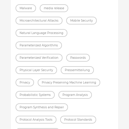
Malware
media release
Microarchitectural Attacks
Mobile Security
Natural Language Processing
Parameterized Algorithms
Parameterized Verification
Passwords
Physical Layer Security
Pressemitteilung
Privacy
Privacy Preserving Machine Learning
Probabilistic Systems
Program Analysis
Program Synthesis and Repair
Protocol Analysis Tools
Protocol Standards