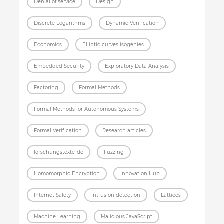
Denial of service
Design
Discrete Logarithms
Dynamic Verification
Economics
Elliptic curves isogenies
Embedded Security
Exploratory Data Analysis
Factoring
Formal Methods
Formal Methods for Autonomous Systems
Formal Verification
Research articles
forschungstexte-de
Fuzzing
Homomorphic Encryption
Innovation Hub
Internet Safety
Intrusion detection
Lattices
Machine Learning
Malicious JavaScript