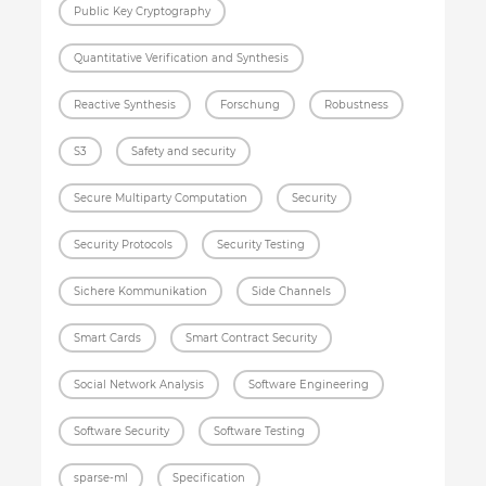
Public Key Cryptography
Quantitative Verification and Synthesis
Reactive Synthesis
Forschung
Robustness
S3
Safety and security
Secure Multiparty Computation
Security
Security Protocols
Security Testing
Sichere Kommunikation
Side Channels
Smart Cards
Smart Contract Security
Social Network Analysis
Software Engineering
Software Security
Software Testing
sparse-ml
Specification