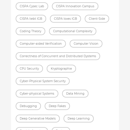
CISPA Cysec Lab
CISPA Innovation Campus
CISPA liebt IGB
CISPA loves IGB
Client-Side
Coding Theory
Computational Complexity
Computer-aided Verification
Computer Vision
Correctness of Concurrent and Distributed Dystems
CPU Security
Kryptographie
Cyber-Physical System Security
Cyber-physical Systems
Data Mining
Debugging
Deep Fakes
Deep Generative Models
Deep Learning