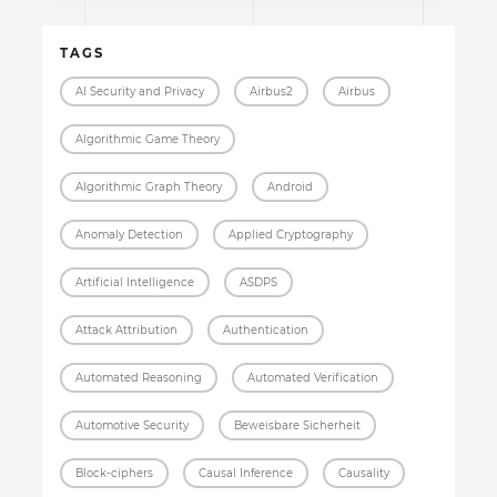
TAGS
AI Security and Privacy
Airbus2
Airbus
Algorithmic Game Theory
Algorithmic Graph Theory
Android
Anomaly Detection
Applied Cryptography
Artificial Intelligence
ASDPS
Attack Attribution
Authentication
Automated Reasoning
Automated Verification
Automotive Security
Beweisbare Sicherheit
Block-ciphers
Causal Inference
Causality