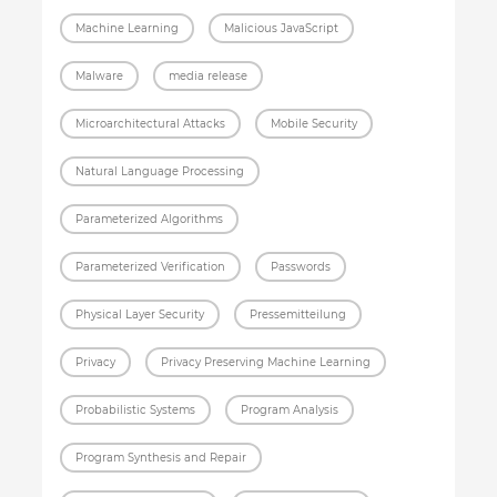
Machine Learning
Malicious JavaScript
Malware
media release
Microarchitectural Attacks
Mobile Security
Natural Language Processing
Parameterized Algorithms
Parameterized Verification
Passwords
Physical Layer Security
Pressemitteilung
Privacy
Privacy Preserving Machine Learning
Probabilistic Systems
Program Analysis
Program Synthesis and Repair