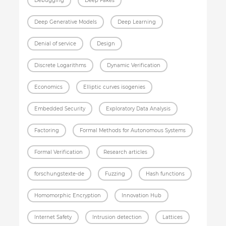
Debugging
Deep Fakes
Deep Generative Models
Deep Learning
Denial of service
Design
Discrete Logarithms
Dynamic Verification
Economics
Elliptic curves isogenies
Embedded Security
Exploratory Data Analysis
Factoring
Formal Methods for Autonomous Systems
Formal Verification
Research articles
forschungstexte-de
Fuzzing
Hash functions
Homomorphic Encryption
Innovation Hub
Internet Safety
Intrusion detection
Lattices