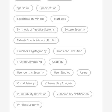
sparse-ml
Specification
Specification mining
Start-ups
Synthesis of Reactive Systems
System Security
Talents Specialists and Public
Timelock Cryptography
Transient Execution
Trusted Computing
Usability
User-centric Security
User Studies
Users
Visual Privacy
Vulnerability Analysis
Vulnerability Detection
Vulnerability Notification
Wireless Security