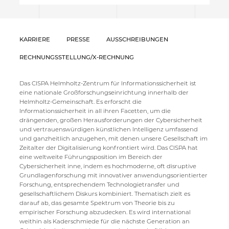
KARRIERE
PRESSE
AUSSCHREIBUNGEN
RECHNUNGSSTELLUNG/X-RECHNUNG
Das CISPA Helmholtz-Zentrum für Informationssicherheit ist
eine nationale Großforschungseinrichtung innerhalb der
Helmholtz-Gemeinschaft. Es erforscht die
Informationssicherheit in all ihren Facetten, um die
drängenden, großen Herausforderungen der Cybersicherheit
und vertrauenswürdigen künstlichen Intelligenz umfassend
und ganzheitlich anzugehen, mit denen unsere Gesellschaft im
Zeitalter der Digitalisierung konfrontiert wird. Das CISPA hat
eine weltweite Führungsposition im Bereich der
Cybersicherheit inne, indem es hochmoderne, oft disruptive
Grundlagenforschung mit innovativer anwendungsorientierter
Forschung, entsprechendem Technologietransfer und
gesellschaftlichem Diskurs kombiniert. Thematisch zielt es
darauf ab, das gesamte Spektrum von Theorie bis zu
empirischer Forschung abzudecken. Es wird international
weithin als Kaderschmiede für die nächste Generation an