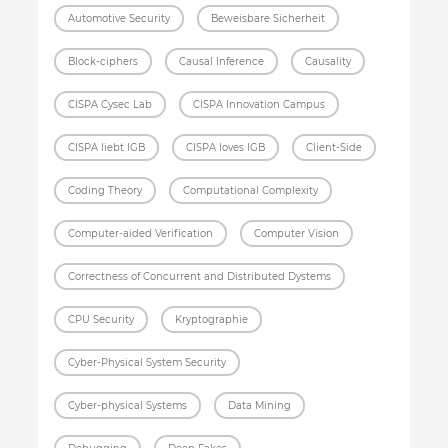
Automotive Security
Beweisbare Sicherheit
Block-ciphers
Causal Inference
Causality
CISPA Cysec Lab
CISPA Innovation Campus
CISPA liebt IGB
CISPA loves IGB
Client-Side
Coding Theory
Computational Complexity
Computer-aided Verification
Computer Vision
Correctness of Concurrent and Distributed Dystems
CPU Security
Kryptographie
Cyber-Physical System Security
Cyber-physical Systems
Data Mining