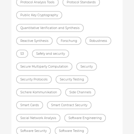
Protocol Analysis Tools
Protocol Standards
Public Key Cryptography
Quantitative Verification and Synthesis
Reactive Synthesis
Forschung
Robustness
S3
Safety and security
Secure Multiparty Computation
Security
Security Protocols
Security Testing
Sichere Kommunikation
Side Channels
Smart Cards
Smart Contract Security
Social Network Analysis
Software Engineering
Software Security
Software Testing