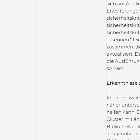
sich auf Ähnl
Erweiterungen 
sicherheitskr
sicherheitskri
sicherheitskri
erkennen.“ Di
zusammen. „60
aktualisiert.
die Ausführung
so Fass.
Erkenntnisse
In einem weit
näher untersu
helfen kann, 
Cluster mit ä
Bibliothek in 
ausgenutzt wer