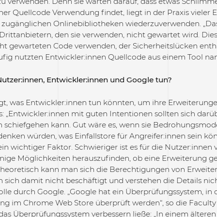
zu verwenden. Denn sie warten darauf, dass etwas Schlimmes
er Quellcode Verwendung findet, liegt in der Praxis vieler 
i zugänglichen Onlinebibliotheken wiederzuverwenden. „Das
rittanbietern, den sie verwenden, nicht gewartet wird. Dies 
cht gewarteten Code verwenden, der Sicherheitslücken entha
fig nutzten Entwickler:innen Quellcode aus einem Tool nam
tzer:innen, Entwickler:innen und Google tun?
t, was Entwickler:innen tun könnten, um ihre Erweiterung
: „Entwickler:innen mit guten Intentionen sollten sich dar
 schiefgehen kann. Gut wäre es, wenn sie Bedrohungsmod
enken würden, was Einfallstore für Angreifer:innen sein k
in wichtiger Faktor. Schwieriger ist es für die Nutzer:innen
nige Möglichkeiten herauszufinden, ob eine Erweiterung gefä
 „Theoretisch kann man sich die Berechtigungen von Erweite
sich damit nicht beschäftigt und verstehen die Details nich
olle durch Google. „Google hat ein Überprüfungssystem, in
ung im Chrome Web Store überprüft werden“, so die Faculty 
 das Überprüfungssystem verbessern ließe: „In einem älteren 