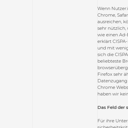
Wenn Nutzer:i
Chrome, Safar
ausreichen, k
sehr nützlich
wie einen Ad-
erklärt CISPA
und mit wenig
sich die CISP
beliebteste Br
browserübergr
Firefox sehr ä
Datenzugang z
Chrome Websto
haben wir kein
Das Feld der 
Für ihre Unte
sicherheitskri