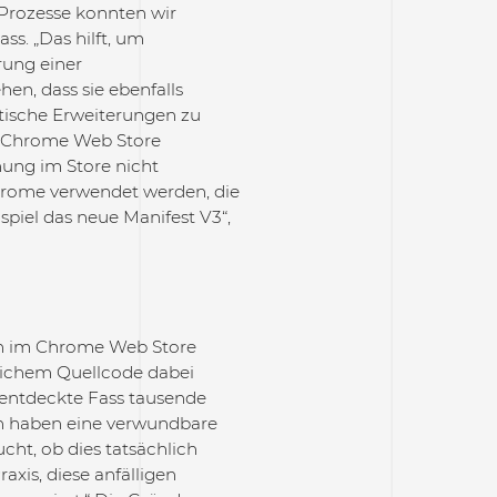
-Prozesse konnten wir
ss. „Das hilft, um
rung einer
en, dass sie ebenfalls
ritische Erweiterungen zu
s Chrome Web Store
hung im Store nicht
Chrome verwendet werden, die
spiel das neue Manifest V3“,
en im Chrome Web Store
lichem Quellcode dabei
 entdeckte Fass tausende
en haben eine verwundbare
ucht, ob dies tatsächlich
axis, diese anfälligen