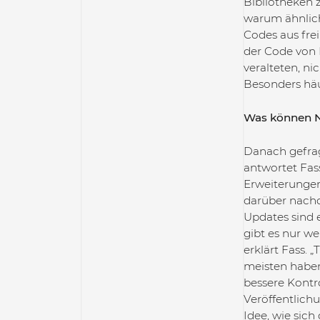
Bibliotheken 
warum ähnlich
Codes aus fre
der Code von D
veralteten, ni
Besonders häu
Was können Nu
Danach gefrag
antwortet Fass
Erweiterungen
darüber nachd
Updates sind e
gibt es nur we
erklärt Fass.
meisten haben 
bessere Kontr
Veröffentlich
Idee, wie sich