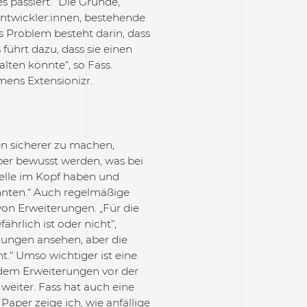
 passiert.“ Die Gründe,
Entwickler:innen, bestehende
 Problem besteht darin, dass
führt dazu, dass sie einen
lten könnte“, so Fass.
ens Extensionizr.
en sicherer zu machen,
über bewusst werden, was bei
elle im Kopf haben und
önnten.“ Auch regelmäßige
 von Erweiterungen. „Für die
hrlich ist oder nicht“,
rungen ansehen, aber die
t.“ Umso wichtiger ist eine
 dem Erweiterungen vor der
weiter. Fass hat auch eine
Paper zeige ich, wie anfällige