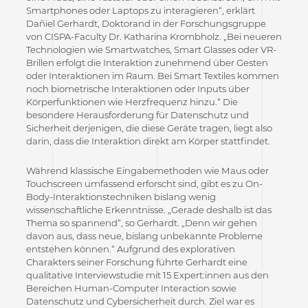
Smartphones oder Laptops zu interagieren“, erklärt
Dañiel Gerhardt, Doktorand in der Forschungsgruppe
von CISPA-Faculty Dr. Katharina Krombholz. „Bei neueren
Technologien wie Smartwatches, Smart Glasses oder VR-
Brillen erfolgt die Interaktion zunehmend über Gesten
oder Interaktionen im Raum. Bei Smart Textiles kommen
noch biometrische Interaktionen oder Inputs über
Körperfunktionen wie Herzfrequenz hinzu.“ Die
besondere Herausforderung für Datenschutz und
Sicherheit derjenigen, die diese Geräte tragen, liegt also
darin, dass die Interaktion direkt am Körper stattfindet.
Während klassische Eingabemethoden wie Maus oder
Touchscreen umfassend erforscht sind, gibt es zu On-
Body-Interaktionstechniken bislang wenig
wissenschaftliche Erkenntnisse. „Gerade deshalb ist das
Thema so spannend“, so Gerhardt. „Denn wir gehen
davon aus, dass neue, bislang unbekannte Probleme
entstehen können.“ Aufgrund des explorativen
Charakters seiner Forschung führte Gerhardt eine
qualitative Interviewstudie mit 15 Expert:innen aus den
Bereichen Human-Computer Interaction sowie
Datenschutz und Cybersicherheit durch. Ziel war es