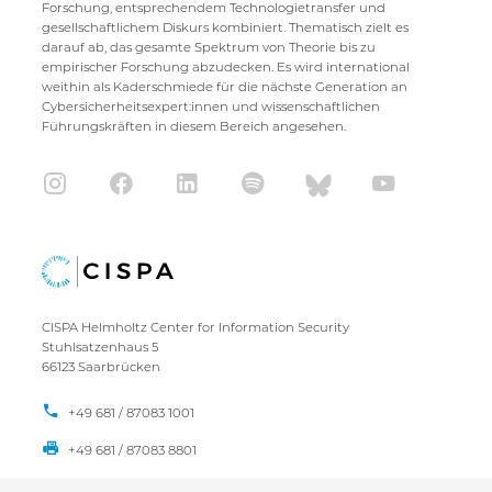
Forschung, entsprechendem Technologietransfer und
gesellschaftlichem Diskurs kombiniert. Thematisch zielt es
darauf ab, das gesamte Spektrum von Theorie bis zu
empirischer Forschung abzudecken. Es wird international
weithin als Kaderschmiede für die nächste Generation an
Cybersicherheitsexpert:innen und wissenschaftlichen
Führungskräften in diesem Bereich angesehen.
CISPA Helmholtz Center for Information Security
Stuhlsatzenhaus 5
66123 Saarbrücken
+49 681 / 87083 1001
+49 681 / 87083 8801