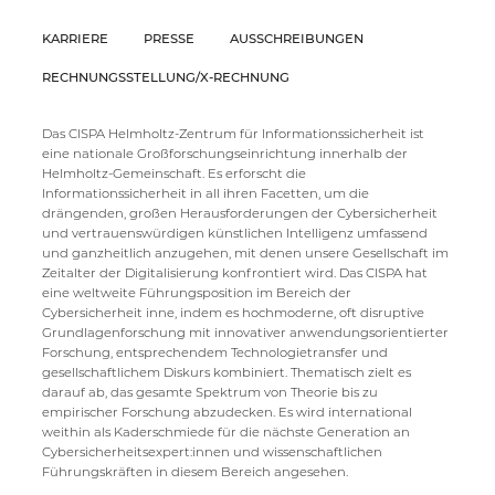
KARRIERE
PRESSE
AUSSCHREIBUNGEN
RECHNUNGSSTELLUNG/X-RECHNUNG
Das CISPA Helmholtz-Zentrum für Informationssicherheit ist
eine nationale Großforschungseinrichtung innerhalb der
Helmholtz-Gemeinschaft. Es erforscht die
Informationssicherheit in all ihren Facetten, um die
drängenden, großen Herausforderungen der Cybersicherheit
und vertrauenswürdigen künstlichen Intelligenz umfassend
und ganzheitlich anzugehen, mit denen unsere Gesellschaft im
Zeitalter der Digitalisierung konfrontiert wird. Das CISPA hat
eine weltweite Führungsposition im Bereich der
Cybersicherheit inne, indem es hochmoderne, oft disruptive
Grundlagenforschung mit innovativer anwendungsorientierter
Forschung, entsprechendem Technologietransfer und
gesellschaftlichem Diskurs kombiniert. Thematisch zielt es
darauf ab, das gesamte Spektrum von Theorie bis zu
empirischer Forschung abzudecken. Es wird international
weithin als Kaderschmiede für die nächste Generation an
Cybersicherheitsexpert:innen und wissenschaftlichen
Führungskräften in diesem Bereich angesehen.