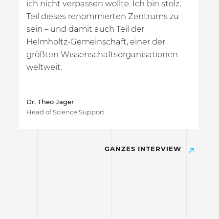
ich nicht verpassen wollte. Ich bin stolz,
At
n.
Teil dieses renommierten Zentrums zu
dy
sein – und damit auch Teil der
Wi
Helmholtz-Gemeinschaft, einer der
Um
größten Wissenschaftsorganisationen
Al
weltweit.
of
mi
vi
Dr. Theo Jäger
we
Head of Science Support
zu
ta
GANZES INTERVIEW
Ev
Per
Ges