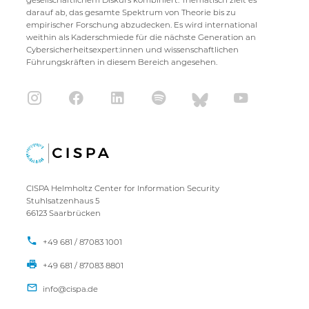
gesellschaftlichem Diskurs kombiniert. Thematisch zielt es
darauf ab, das gesamte Spektrum von Theorie bis zu
empirischer Forschung abzudecken. Es wird international
weithin als Kaderschmiede für die nächste Generation an
Cybersicherheitsexpert:innen und wissenschaftlichen
Führungskräften in diesem Bereich angesehen.
CISPA Helmholtz Center for Information Security
Stuhlsatzenhaus 5
66123 Saarbrücken
+49 681 / 87083 1001
+49 681 / 87083 8801