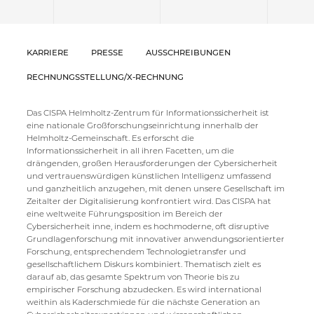
KARRIERE
PRESSE
AUSSCHREIBUNGEN
RECHNUNGSSTELLUNG/X-RECHNUNG
Das CISPA Helmholtz-Zentrum für Informationssicherheit ist
eine nationale Großforschungseinrichtung innerhalb der
Helmholtz-Gemeinschaft. Es erforscht die
Informationssicherheit in all ihren Facetten, um die
drängenden, großen Herausforderungen der Cybersicherheit
und vertrauenswürdigen künstlichen Intelligenz umfassend
und ganzheitlich anzugehen, mit denen unsere Gesellschaft im
Zeitalter der Digitalisierung konfrontiert wird. Das CISPA hat
eine weltweite Führungsposition im Bereich der
Cybersicherheit inne, indem es hochmoderne, oft disruptive
Grundlagenforschung mit innovativer anwendungsorientierter
Forschung, entsprechendem Technologietransfer und
gesellschaftlichem Diskurs kombiniert. Thematisch zielt es
darauf ab, das gesamte Spektrum von Theorie bis zu
empirischer Forschung abzudecken. Es wird international
weithin als Kaderschmiede für die nächste Generation an