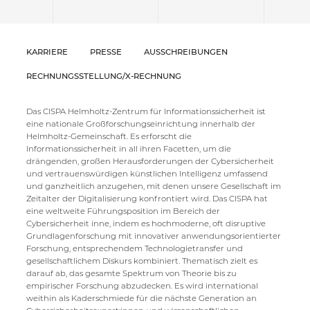
KARRIERE
PRESSE
AUSSCHREIBUNGEN
RECHNUNGSSTELLUNG/X-RECHNUNG
Das CISPA Helmholtz-Zentrum für Informationssicherheit ist
eine nationale Großforschungseinrichtung innerhalb der
Helmholtz-Gemeinschaft. Es erforscht die
Informationssicherheit in all ihren Facetten, um die
drängenden, großen Herausforderungen der Cybersicherheit
und vertrauenswürdigen künstlichen Intelligenz umfassend
und ganzheitlich anzugehen, mit denen unsere Gesellschaft im
Zeitalter der Digitalisierung konfrontiert wird. Das CISPA hat
eine weltweite Führungsposition im Bereich der
Cybersicherheit inne, indem es hochmoderne, oft disruptive
Grundlagenforschung mit innovativer anwendungsorientierter
Forschung, entsprechendem Technologietransfer und
gesellschaftlichem Diskurs kombiniert. Thematisch zielt es
darauf ab, das gesamte Spektrum von Theorie bis zu
empirischer Forschung abzudecken. Es wird international
weithin als Kaderschmiede für die nächste Generation an