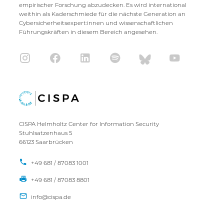
empirischer Forschung abzudecken. Es wird international
weithin als Kaderschmiede für die nächste Generation an
Cybersicherheitsexpert:innen und wissenschaftlichen
Führungskräften in diesem Bereich angesehen.
CISPA Helmholtz Center for Information Security
Stuhlsatzenhaus 5
66123 Saarbrücken
+49 681 / 87083 1001
+49 681 / 87083 8801