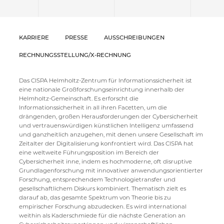
KARRIERE
PRESSE
AUSSCHREIBUNGEN
RECHNUNGSSTELLUNG/X-RECHNUNG
Das CISPA Helmholtz-Zentrum für Informationssicherheit ist
eine nationale Großforschungseinrichtung innerhalb der
Helmholtz-Gemeinschaft. Es erforscht die
Informationssicherheit in all ihren Facetten, um die
drängenden, großen Herausforderungen der Cybersicherheit
und vertrauenswürdigen künstlichen Intelligenz umfassend
und ganzheitlich anzugehen, mit denen unsere Gesellschaft im
Zeitalter der Digitalisierung konfrontiert wird. Das CISPA hat
eine weltweite Führungsposition im Bereich der
Cybersicherheit inne, indem es hochmoderne, oft disruptive
Grundlagenforschung mit innovativer anwendungsorientierter
Forschung, entsprechendem Technologietransfer und
gesellschaftlichem Diskurs kombiniert. Thematisch zielt es
darauf ab, das gesamte Spektrum von Theorie bis zu
empirischer Forschung abzudecken. Es wird international
weithin als Kaderschmiede für die nächste Generation an