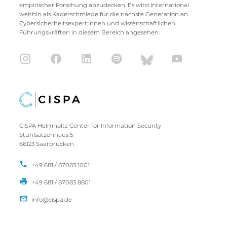
empirischer Forschung abzudecken. Es wird international
weithin als Kaderschmiede für die nächste Generation an
Cybersicherheitsexpert:innen und wissenschaftlichen
Führungskräften in diesem Bereich angesehen.
CISPA Helmholtz Center for Information Security
Stuhlsatzenhaus 5
66123 Saarbrücken
+49 681 / 87083 1001
+49 681 / 87083 8801