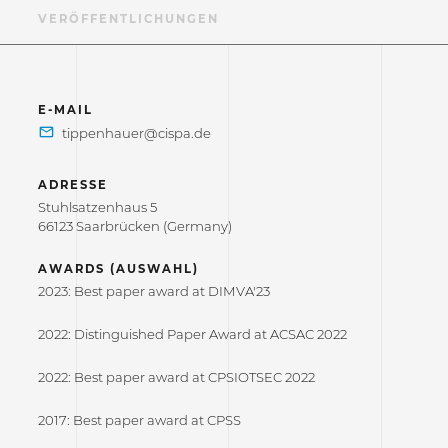
F
VERÖFFENTLICHUNGEN
E-MAIL
ADRESSE
Stuhlsatzenhaus 5
66123 Saarbrücken (Germany)
AWARDS (AUSWAHL)
2023: Best paper award at DIMVA'23
2022: Distinguished Paper Award at ACSAC 2022
2022: Best paper award at CPSIOTSEC 2022
2017: Best paper award at CPSS