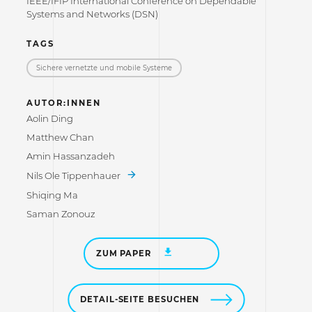
IEEE/IFIP International Conference on Dependable
Systems and Networks (DSN)
TAGS
Sichere vernetzte und mobile Systeme
AUTOR:INNEN
Aolin Ding
Matthew Chan
Amin Hassanzadeh
Nils Ole Tippenhauer
Shiqing Ma
Saman Zonouz
ZUM PAPER
DETAIL-SEITE BESUCHEN