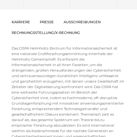
KARRIERE
PRESSE
AUSSCHREIBUNGEN
RECHNUNGSSTELLUNG/X-RECHNUNG
Das CISPA Helmholtz-Zentrum für Informationssicherheit ist
eine nationale Großforschungseinrichtung innerhalb der
Helmholtz-Gemeinschaft. Es erforscht die
Informationssicherheit in all ihren Facetten, um die
drängenden, großen Herausforderungen der Cybersicherheit
und vertrauenswürdigen künstlichen Intelligenz umfassend
und ganzheitlich anzugehen, mit denen unsere Gesellschaft im
Zeitalter der Digitalisierung konfrontiert wird. Das CISPA hat
eine weltweite Führungsposition im Bereich der
Cybersicherheit inne, indem es hochmoderne, oft disruptive
Grundlagenforschung mit innovativer anwendungsorientierter
Forschung, entsprechendem Technologietransfer und
gesellschaftlichem Diskurs kombiniert. Thematisch zielt es
darauf ab, das gesamte Spektrum von Theorie bis zu
empirischer Forschung abzudecken. Es wird international
weithin als Kaderschmiede für die nächste Generation an
Cybersicherheitsexpert:innen und wissenschaftlichen