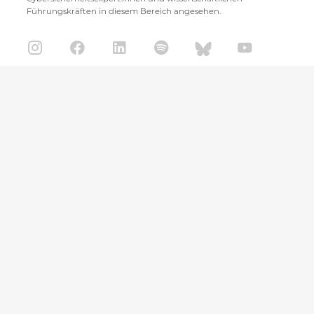
Führungskräften in diesem Bereich angesehen.
CISPA Helmholtz Center for Information Security
Stuhlsatzenhaus 5
66123 Saarbrücken
+49 681 / 87083 1001
+49 681 / 87083 8801