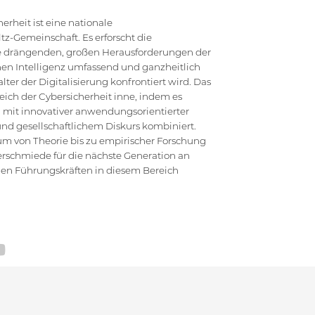
rheit ist eine nationale
z-Gemeinschaft. Es erforscht die
die drängenden, großen Herausforderungen der
en Intelligenz umfassend und ganzheitlich
ter der Digitalisierung konfrontiert wird. Das
ich der Cybersicherheit inne, indem es
 mit innovativer anwendungsorientierter
d gesellschaftlichem Diskurs kombiniert.
um von Theorie bis zu empirischer Forschung
erschmiede für die nächste Generation an
hen Führungskräften in diesem Bereich
TEMAP