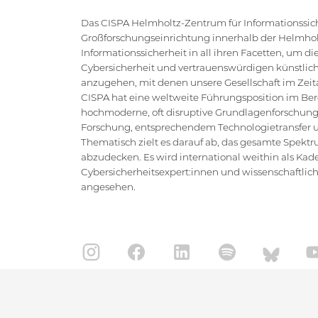
Das CISPA Helmholtz-Zentrum für Informationssiche
Großforschungseinrichtung innerhalb der Helmholt
Informationssicherheit in all ihren Facetten, um 
Cybersicherheit und vertrauenswürdigen künstlich
anzugehen, mit denen unsere Gesellschaft im Zeital
CISPA hat eine weltweite Führungsposition im Bere
hochmoderne, oft disruptive Grundlagenforschung
Forschung, entsprechendem Technologietransfer un
Thematisch zielt es darauf ab, das gesamte Spektr
abzudecken. Es wird international weithin als Kad
Cybersicherheitsexpert:innen und wissenschaftlic
angesehen.
IMPRESSUM
DATENSCHUTZ
KONTAKT
SI