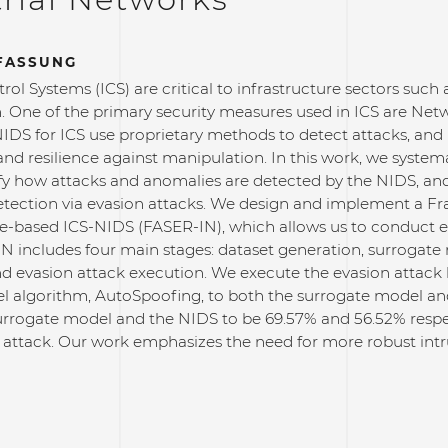
FASSUNG
trol Systems (ICS) are critical to infrastructure sectors suc
n. One of the primary security measures used in ICS are Net
S for ICS use proprietary methods to detect attacks, and l
 and resilience against manipulation. In this work, we syst
ify how attacks and anomalies are detected by the NIDS, and
etection via evasion attacks. We design and implement a F
e-based ICS-NIDS (FASER-IN), which allows us to conduct eva
N includes four main stages: dataset generation, surrogate
nd evasion attack execution. We execute the evasion attack 
el algorithm, AutoSpoofing, to both the surrogate model a
urrogate model and the NIDS to be 69.57% and 56.52% respect
attack. Our work emphasizes the need for more robust int