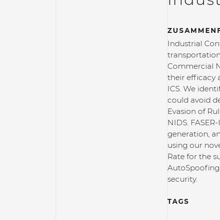
ZUSAMMEN
Industrial Con
transportatio
Commercial NID
their efficacy
ICS. We ident
could avoid d
Evasion of Rul
NIDS. FASER-I
generation, a
using our nov
Rate for the s
AutoSpoofing 
security.
TAGS