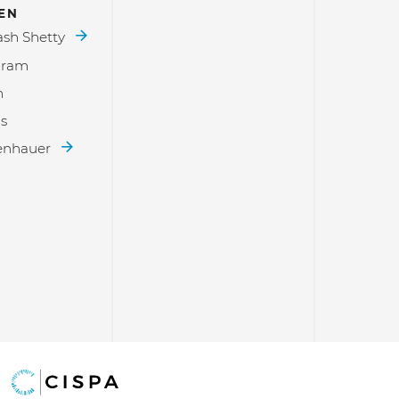
EN
ash Shetty
hram
h
as
penhauer