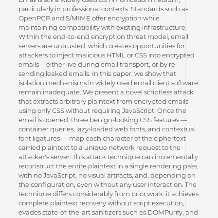
particularly in professional contexts. Standards such as
OpenPGP and S/MIME offer encryption while
maintaining compatibility with existing infrastructure.
Within the end-to-end encryption threat model, email
servers are untrusted, which creates opportunities for
attackers to inject malicious HTML or CSS into encrypted
emails---either live during email transport, or by re-
sending leaked emails. In this paper, we show that
isolation mechanisms in widely used email client software
remain inadequate. We present a novel scriptless attack
that extracts arbitrary plaintext from encrypted emails
using only CSS without requiring JavaScript. Once the
email is opened, three benign-looking CSS features —
container queries, lazy-loaded web fonts, and contextual
font ligatures — map each character of the ciphertext-
carried plaintext to a unique network request to the
attacker's server. This attack technique can incrementally
reconstruct the entire plaintext in a single rendering pass,
with no JavaScript, no visual artifacts, and, depending on
the configuration, even without any user interaction. The
technique differs considerably from prior work: it achieves
complete plaintext recovery without script execution,
evades state-of-the-art sanitizers such as DOMPurify, and