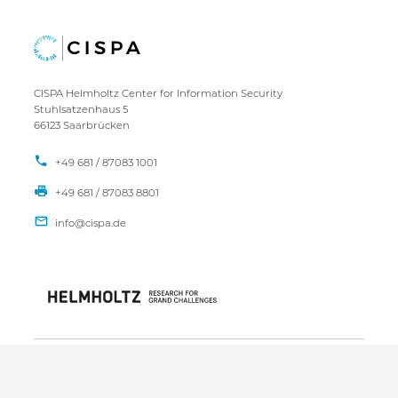
CISPA Helmholtz Center for Information Security
Stuhlsatzenhaus 5
66123 Saarbrücken
+49 681 / 87083 1001
+49 681 / 87083 8801
IMPRESSUM
DATENSCHUTZ
KONTAKT
SITEMAP
Copyright CISPA 2026