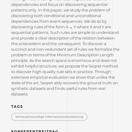
dependencies and focus on discovering sequential
patterns only. In this paper, we study the problem of
discovering both conditional and unconditional
dependencies from event sequences. We do so by
discovering rules of the form X → Y where X and Y are
sequential patterns. Such rules are simple to understand
and provide a clear description of the relation between
the antecedent and the consequent. To discover a
succinct and non-redundant set of rules we formalize the
problem in terms of the Minimum Description Length
principle. As the search space is enormous and does not
exhibit helpful structure, we propose the Seqret method
to discover high-quality rule sets in practice. Through
extensive empirical evaluation we show that unlike the
state of the art, Seqret ably recovers the ground truth on
synthetic datasets and finds useful rules from real
datasets.
TAGS
Vertrauenswürdige Informations­verarbeitung
KONFERENZBEITRAG