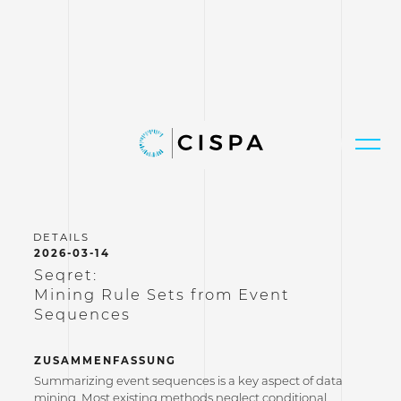
2026-03-14
Seqret:
Mining Rule Sets from Event
Sequences
ZUSAMMENFASSUNG
Summarizing event sequences is a key aspect of data
mining. Most existing methods neglect conditional