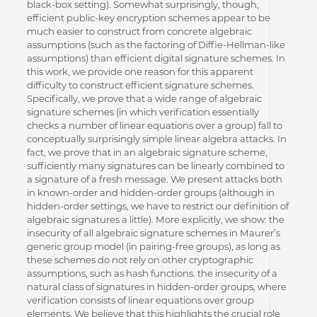
black-box setting). Somewhat surprisingly, though,
efficient public-key encryption schemes appear to be
much easier to construct from concrete algebraic
assumptions (such as the factoring of Diffie-Hellman-like
assumptions) than efficient digital signature schemes. In
this work, we provide one reason for this apparent
difficulty to construct efficient signature schemes.
Specifically, we prove that a wide range of algebraic
signature schemes (in which verification essentially
checks a number of linear equations over a group) fall to
conceptually surprisingly simple linear algebra attacks. In
fact, we prove that in an algebraic signature scheme,
sufficiently many signatures can be linearly combined to
a signature of a fresh message. We present attacks both
in known-order and hidden-order groups (although in
hidden-order settings, we have to restrict our definition of
algebraic signatures a little). More explicitly, we show: the
insecurity of all algebraic signature schemes in Maurer’s
generic group model (in pairing-free groups), as long as
these schemes do not rely on other cryptographic
assumptions, such as hash functions. the insecurity of a
natural class of signatures in hidden-order groups, where
verification consists of linear equations over group
elements. We believe that this highlights the crucial role