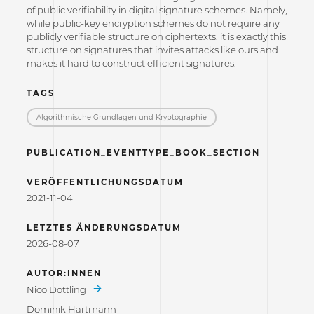
of public verifiability in digital signature schemes. Namely,
while public-key encryption schemes do not require any
publicly verifiable structure on ciphertexts, it is exactly this
structure on signatures that invites attacks like ours and
makes it hard to construct efficient signatures.
TAGS
Algorithmische Grundlagen und Kryptographie
PUBLICATION_EVENTTYPE_BOOK_SECTION
VERÖFFENTLICHUNGSDATUM
2021-11-04
LETZTES ÄNDERUNGSDATUM
2026-08-07
AUTOR:INNEN
Nico Döttling
Dominik Hartmann