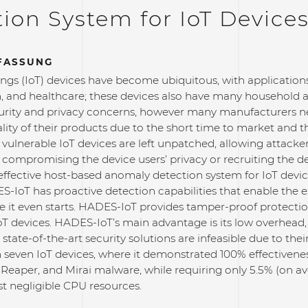
ion System for IoT Device
FASSUNG
ings (IoT) devices have become ubiquitous, with application
, and healthcare; these devices also have many household app
curity and privacy concerns, however many manufacturers neg
lity of their products due to the short time to market and 
vulnerable IoT devices are left unpatched, allowing attacker
compromising the device users’ privacy or recruiting the de
effective host-based anomaly detection system for IoT device
-IoT has proactive detection capabilities that enable the 
e it even starts. HADES-IoT provides tamper-proof protecti
T devices. HADES-IoT’s main advantage is its low overhead, 
state-of-the-art security solutions are infeasible due to 
seven IoT devices, where it demonstrated 100% effectiveness
 Reaper, and Mirai malware, while requiring only 5.5% (on 
t negligible CPU resources.