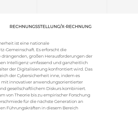
RECHNUNGSSTELLUNG/X-RECHNUNG
rheit ist eine nationale
z-Gemeinschaft. Es erforscht die
die drängenden, großen Herausforderungen der
en Intelligenz umfassend und ganzheitlich
ter der Digitalisierung konfrontiert wird. Das
ich der Cybersicherheit inne, indem es
 mit innovativer anwendungsorientierter
d gesellschaftlichem Diskurs kombiniert.
um von Theorie bis zu empirischer Forschung
erschmiede für die nächste Generation an
hen Führungskräften in diesem Bereich