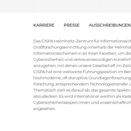
KARRIERE
PRESSE
AUSSCHREIBUNGEN
Das CISPA Helmholtz-Zentrum für Informationssiche
Großforschungseinrichtung innerhalb der Helmholt
Informationssicherheit in all ihren Facetten, um 
Cybersicherheit und vertrauenswürdigen künstlich
anzugehen, mit denen unsere Gesellschaft im Zeital
CISPA hat eine weltweite Führungsposition im Bere
hochmoderne, oft disruptive Grundlagenforschung
Forschung, entsprechendem Technologietransfer un
Thematisch zielt es darauf ab, das gesamte Spektr
abzudecken. Es wird international weithin als Kad
Cybersicherheitsexpert:innen und wissenschaftlic
angesehen.