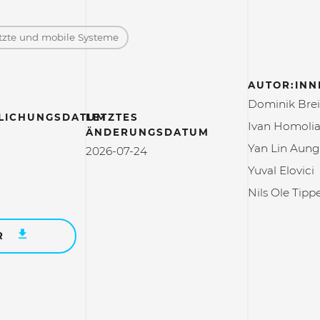
etzte und mobile Systeme
AUTOR:INN
Dominik Bre
LICHUNGSDATUM
LETZTES
Ivan Homoli
ÄNDERUNGSDATUM
Yan Lin Aung
2026-07-24
Yuval Elovici
Nils Ole Tip
R