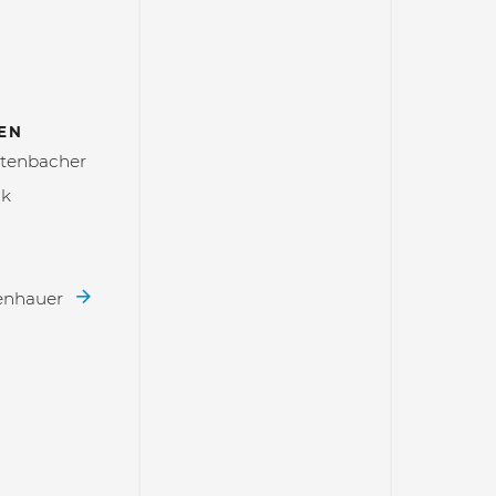
EN
itenbacher
ak
penhauer