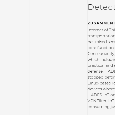
Detect
ZUSAMMEN
Internet of Th
transportation
has raised se
core functiona
Consequently, 
which include 
practical and 
defense. HADES
stopped befor
Linux-based Io
devices where 
HADES-IoT on 
VPNFilter, IoT
consuming jus