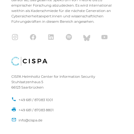
darauf ab, das gesamte Spektrum von Theorie bis zu
empirischer Forschung abzudecken. Es wird international
weithin als Kaderschmiede für die nächste Generation an
Cybersicherheitsexpert:innen und wissenschaftlichen
Führungskräften in diesem Bereich angesehen.
CISPA Helmholtz Center for Information Security
Stuhlsatzenhaus 5
66123 Saarbrücken
+49 681 / 87083 1001
+49 681 / 87083 8801