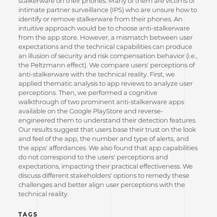
stalkerware on their phones. Many of them are victims of
intimate partner surveillance (IPS) who are unsure how to
identify or remove stalkerware from their phones. An
intuitive approach would be to choose anti-stalkerware
from the app store. However, a mismatch between user
expectations and the technical capabilities can produce
an illusion of security and risk compensation behavior (i.e.,
the Peltzmann effect). We compare users' perceptions of
anti-stalkerware with the technical reality. First, we
applied thematic analysis to app reviews to analyze user
perceptions. Then, we performed a cognitive
walkthrough of two prominent anti-stalkerware apps
available on the Google PlayStore and reverse-
engineered them to understand their detection features.
Our results suggest that users base their trust on the look
and feel of the app, the number and type of alerts, and
the apps' affordances. We also found that app capabilities
do not correspond to the users' perceptions and
expectations, impacting their practical effectiveness. We
discuss different stakeholders' options to remedy these
challenges and better align user perceptions with the
technical reality.
TAGS