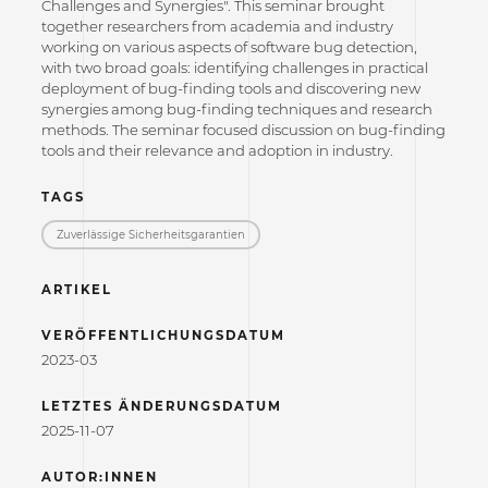
Challenges and Synergies". This seminar brought
together researchers from academia and industry
working on various aspects of software bug detection,
with two broad goals: identifying challenges in practical
deployment of bug-finding tools and discovering new
synergies among bug-finding techniques and research
methods. The seminar focused discussion on bug-finding
tools and their relevance and adoption in industry.
TAGS
Zuverlässige Sicherheitsgarantien
ARTIKEL
VERÖFFENTLICHUNGSDATUM
2023-03
LETZTES ÄNDERUNGSDATUM
2025-11-07
AUTOR:INNEN