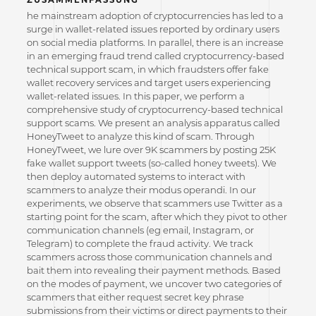
he mainstream adoption of cryptocurrencies has led to a
surge in wallet-related issues reported by ordinary users
on social media platforms. In parallel, there is an increase
in an emerging fraud trend called cryptocurrency-based
technical support scam, in which fraudsters offer fake
wallet recovery services and target users experiencing
wallet-related issues. In this paper, we perform a
comprehensive study of cryptocurrency-based technical
support scams. We present an analysis apparatus called
HoneyTweet to analyze this kind of scam. Through
HoneyTweet, we lure over 9K scammers by posting 25K
fake wallet support tweets (so-called honey tweets). We
then deploy automated systems to interact with
scammers to analyze their modus operandi. In our
experiments, we observe that scammers use Twitter as a
starting point for the scam, after which they pivot to other
communication channels (eg email, Instagram, or
Telegram) to complete the fraud activity. We track
scammers across those communication channels and
bait them into revealing their payment methods. Based
on the modes of payment, we uncover two categories of
scammers that either request secret key phrase
submissions from their victims or direct payments to their