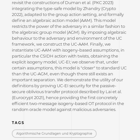
revisit the constructions of Duman et al. (PKC 2023)
integrating the type-safe model by Zhandry (Crypto
2022), adapted to the group action setting, and formally
define an algebraic action model (AAM). This model
restricts the power of the adversary in a similar fashion to
the algebraic group model (AGM). By imposing algebraic
behaviour to the adversary and environment of the UC
framework, we construct the UC-AAM. Finally, we
instantiate UC-AAM with isogeny-based assumptions, in
particular the CSIDH action with twists, obtaining the
explicit isogeny model, UC-EI; we observe that, under
certain assumptions, this model is "closer" to standard UC
than the UC-AGM, even though there still exists an
important separation. We demonstrate the utility of our
definitions by proving UC-EI security for the passive-
secure oblivious transfer protocol described by Lai et al.
(Eurocrypt 2021), hence providing the first concretely
efficient two-message isogeny-based OT protocol in the
random oracle model against malicious adversaries.
TAGS
Algorithmische Grundlagen und Kryptographie