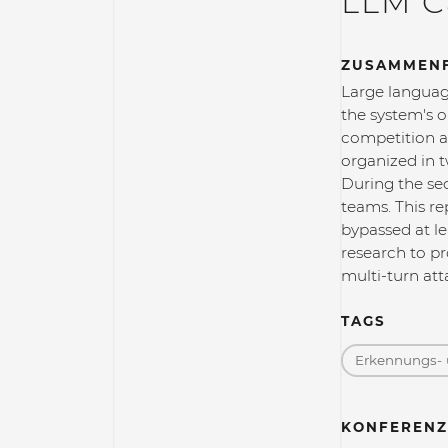
LLM C
ZUSAMMEN
Large languag
the system's o
competition a
organized in t
During the se
teams. This r
bypassed at le
research to pr
multi-turn at
TAGS
Erkennungs- 
KONFERENZ