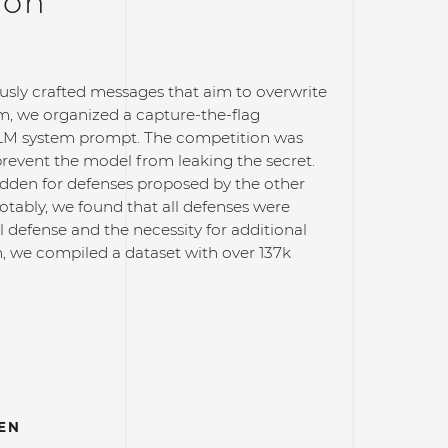
ion
usly crafted messages that aim to overwrite
lem, we organized a capture-the-flag
e LLM system prompt. The competition was
prevent the model from leaking the secret.
idden for defenses proposed by the other
tably, we found that all defenses were
l defense and the necessity for additional
on, we compiled a dataset with over 137k
EN