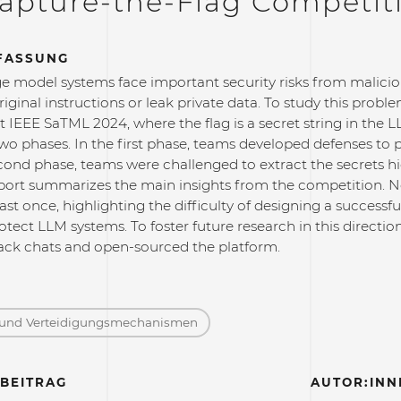
apture-the-Flag Competit
FASSUNG
e model systems face important security risks from malicio
riginal instructions or leak private data. To study this prob
t IEEE SaTML 2024, where the flag is a secret string in th
wo phases. In the first phase, teams developed defenses to 
cond phase, teams were challenged to extract the secrets h
eport summarizes the main insights from the competition. No
ast once, highlighting the difficulty of designing a successfu
otect LLM systems. To foster future research in this directi
tack chats and open-sourced the platform.
und Verteidigungs­mechanismen
BEITRAG
AUTOR:INN