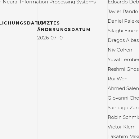
 Neural Information Processing Systems
Edoardo Deb
Javier Rando
Daniel Palek
LICHUNGSDATUM
LETZTES
ÄNDERUNGSDATUM
Silaghi Fineas
2026-07-10
Dragos Albas
Niv Cohen
Yuval Lembe
Reshmi Ghos
Rui Wen
Ahmed Sale
Giovanni Che
Santiago Zan
Robin Schmi
Victor Klem
Takahiro Mik