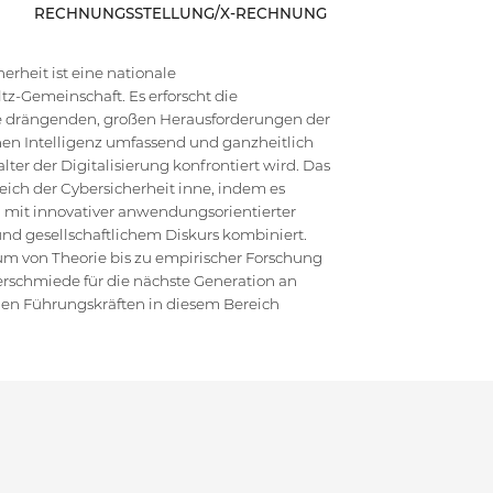
RECHNUNGSSTELLUNG/X-RECHNUNG
rheit ist eine nationale
z-Gemeinschaft. Es erforscht die
die drängenden, großen Herausforderungen der
en Intelligenz umfassend und ganzheitlich
ter der Digitalisierung konfrontiert wird. Das
ich der Cybersicherheit inne, indem es
 mit innovativer anwendungsorientierter
d gesellschaftlichem Diskurs kombiniert.
um von Theorie bis zu empirischer Forschung
erschmiede für die nächste Generation an
hen Führungskräften in diesem Bereich