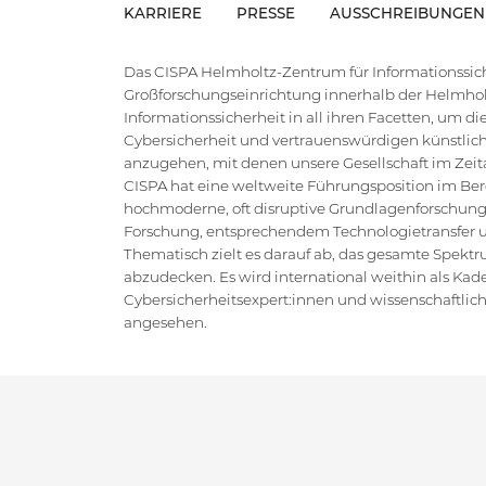
KARRIERE
PRESSE
AUSSCHREIBUNGEN
Das CISPA Helmholtz-Zentrum für Informationssiche
Großforschungseinrichtung innerhalb der Helmholt
Informationssicherheit in all ihren Facetten, um 
Cybersicherheit und vertrauenswürdigen künstlich
anzugehen, mit denen unsere Gesellschaft im Zeital
CISPA hat eine weltweite Führungsposition im Bere
hochmoderne, oft disruptive Grundlagenforschung
Forschung, entsprechendem Technologietransfer un
Thematisch zielt es darauf ab, das gesamte Spektr
abzudecken. Es wird international weithin als Kad
Cybersicherheitsexpert:innen und wissenschaftlic
angesehen.