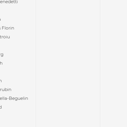
enedetti
a
 Florin
troiu
rg
h
m
rubin
ella-Beguelin
d
i