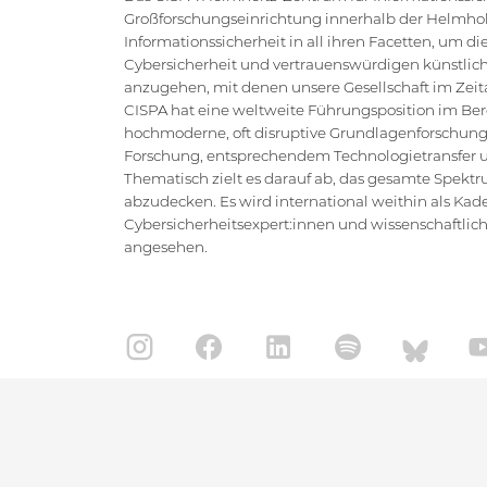
Großforschungseinrichtung innerhalb der Helmholt
Informationssicherheit in all ihren Facetten, um 
Cybersicherheit und vertrauenswürdigen künstlich
anzugehen, mit denen unsere Gesellschaft im Zeital
CISPA hat eine weltweite Führungsposition im Bere
hochmoderne, oft disruptive Grundlagenforschung
Forschung, entsprechendem Technologietransfer un
Thematisch zielt es darauf ab, das gesamte Spektr
abzudecken. Es wird international weithin als Kad
Cybersicherheitsexpert:innen und wissenschaftlic
angesehen.
IMPRESSUM
DATENSCHUTZ
KONTAKT
SI
Copyright CISPA 2026