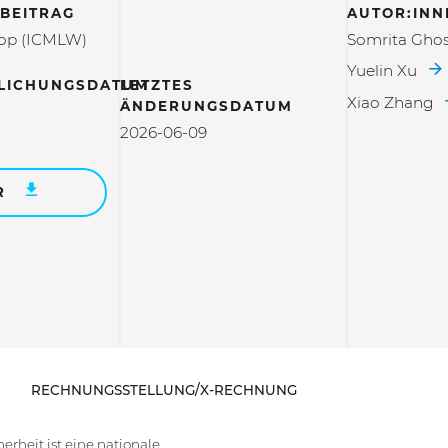
BEITRAG
AUTOR:INN
op (ICMLW)
Somrita Gho
Yuelin Xu
LICHUNGSDATUM
LETZTES
Xiao Zhang
ÄNDERUNGSDATUM
2026-06-09
R
RECHNUNGSSTELLUNG/X-RECHNUNG
rheit ist eine nationale