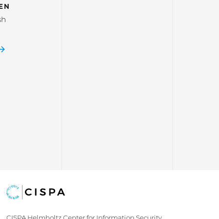
EN
sh
CISPA Helmholtz Center for Information Security