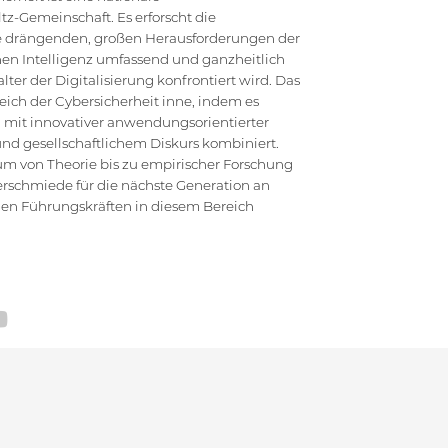
z-Gemeinschaft. Es erforscht die
die drängenden, großen Herausforderungen der
en Intelligenz umfassend und ganzheitlich
ter der Digitalisierung konfrontiert wird. Das
ich der Cybersicherheit inne, indem es
 mit innovativer anwendungsorientierter
d gesellschaftlichem Diskurs kombiniert.
um von Theorie bis zu empirischer Forschung
erschmiede für die nächste Generation an
hen Führungskräften in diesem Bereich
TEMAP