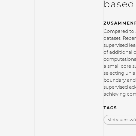
based
ZUSAMMEN
Compared to st
dataset. Recen
supervised le
of additional
computational 
a small core s
selecting unla
boundary and 
supervised ad
achieving com
TAGS
Vertrauenswür