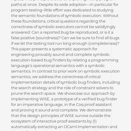
paths at once. Despite its wide adoption—in particular for
program testing–little effort was dedicated to studying
the semantic foundations of symbolic execution. Without
these foundations, critical questions regarding the
correctness of symbolic executors cannot be satisfyingly
answered: Can a reported bug be reproduced, or is it a
false positive (soundness)? Can we be sure to find all bugs
if we let the testing tool run long enough (completeness)?
This paper presents a systematic approach for
engineering provably sound and complete symbolic
execution-based bug finders by relating a programming
language’s operational semantics with a symbolic
semantics. In contrast to prior work on symbolic execution
semantics, we address the correctness of critical
implementation details of symbolic bug finders, including
the search strategy and the role of constraint solvers to
prune the search space. We showcase our approach by
implementing WiSE, a prototype of a verified bug finder
for an imperative language, in the Coq proof assistant
and proving it sound and complete. We demonstrate
that the design principles of WiSE survive outside the
ecosystem of interactive proof assistants by (1)
automatically extracting an OCaml implementation and