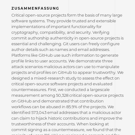
ZUSAMMENFASSUNG
Critical open-source projects form the basis of many large
software systems. They provide trusted and extensible
implementations of important functionality for
cryptography, compatibility, and security. Verifying
commit authorship authenticity in open-source projects is
essential and challenging. Git users can freely configure
author details such as names and email addresses.
Platforms like GitHub use such information to generate
profile links to user accounts. We demonstrate three
attack scenarios malicious actors can use to manipulate
projects and profiles on GitHub to appear trustworthy. We
designed a mixed-research study to assess the effect on
critical open-source software projects and evaluated
countermeasures. First, we conducted a largescale
measurement among 50,328 critical open-source projects
on GitHub and demonstrated that contribution
workflows can be abused in 85.9% of the projects. We
identified 573,043 email addresses that a malicious actor
can claim to hijack historic contributions and improve the
trustworthiness of their accounts. When looking at
commit signing as a countermeasure, we found that the