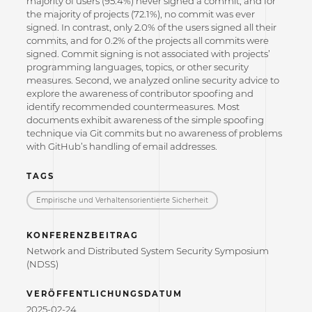
majority of users (95.4%) never signed a commit, and for
the majority of projects (72.1%), no commit was ever
signed. In contrast, only 2.0% of the users signed all their
commits, and for 0.2% of the projects all commits were
signed. Commit signing is not associated with projects’
programming languages, topics, or other security
measures. Second, we analyzed online security advice to
explore the awareness of contributor spoofing and
identify recommended countermeasures. Most
documents exhibit awareness of the simple spoofing
technique via Git commits but no awareness of problems
with GitHub’s handling of email addresses.
TAGS
Empirische und Verhaltensorientierte Sicherheit
KONFERENZBEITRAG
Network and Distributed System Security Symposium
(NDSS)
VERÖFFENTLICHUNGSDATUM
2025-02-24