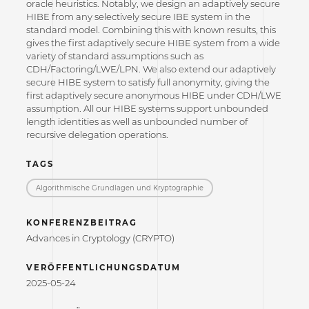
oracle heuristics. Notably, we design an adaptively secure
HIBE from any selectively secure IBE system in the
standard model. Combining this with known results, this
gives the first adaptively secure HIBE system from a wide
variety of standard assumptions such as
CDH/Factoring/LWE/LPN. We also extend our adaptively
secure HIBE system to satisfy full anonymity, giving the
first adaptively secure anonymous HIBE under CDH/LWE
assumption. All our HIBE systems support unbounded
length identities as well as unbounded number of
recursive delegation operations.
TAGS
Algorithmische Grundlagen und Kryptographie
KONFERENZBEITRAG
Advances in Cryptology (CRYPTO)
VERÖFFENTLICHUNGSDATUM
2025-05-24