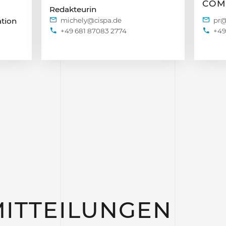
COM
Redakteurin
tion
+49 681 87083 2774
+49
ITTEILUNGEN