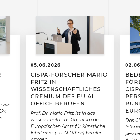
05.06.2026
02.0
R
CISPA-FORSCHER MARIO
BED
FRITZ IN
FÖR
WISSENSCHAFTLICHES
CIS
GREMIUM DES EU AI
PER
OFFICE BERUFEN
RUN
h zwei
EUR
024
Prof. Dr. Mario Fritz ist in das
s
wissenschaftliche Gremium des
Das CI
Europäischen Amts für künstliche
Inform
Intelligenz (EU AI Office) berufen
perspe
worden.