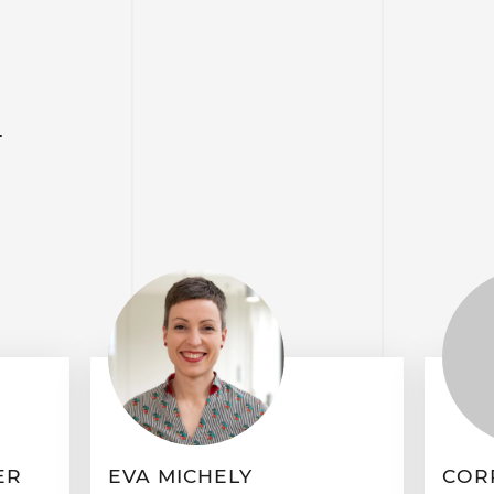
T
ER
EVA MICHELY
COR