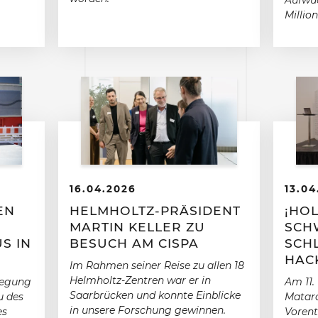
Aufwuc
Millio
16.04.2026
13.04
EN
HELMHOLTZ-PRÄSIDENT
¡HOL
MARTIN KELLER ZU
SCHW
S IN
BESUCH AM CISPA
CHL
ACK
Im Rahmen seiner Reise zu allen 18
Helmholtz-Zentren war er in
legung
Am 11. 
Saarbrücken und konnte Einblicke
u des
Mataró
in unsere Forschung gewinnen.
es
Vorent