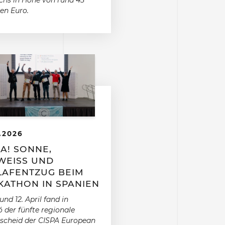
hs in Höhe von rund 45
nen Euro.
.2026
A! SONNE,
EISS UND S
AFENTZUG BEIM H
ATHON IN SPANIEN
und 12. April fand in
 der fünfte regionale
scheid der CISPA European