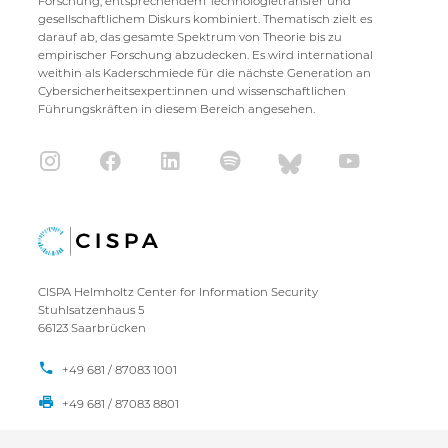
Forschung, entsprechendem Technologietransfer und
gesellschaftlichem Diskurs kombiniert. Thematisch zielt es
darauf ab, das gesamte Spektrum von Theorie bis zu
empirischer Forschung abzudecken. Es wird international
weithin als Kaderschmiede für die nächste Generation an
Cybersicherheitsexpert:innen und wissenschaftlichen
Führungskräften in diesem Bereich angesehen.
CISPA Helmholtz Center for Information Security
Stuhlsatzenhaus 5
66123 Saarbrücken
+49 681 / 87083 1001
+49 681 / 87083 8801