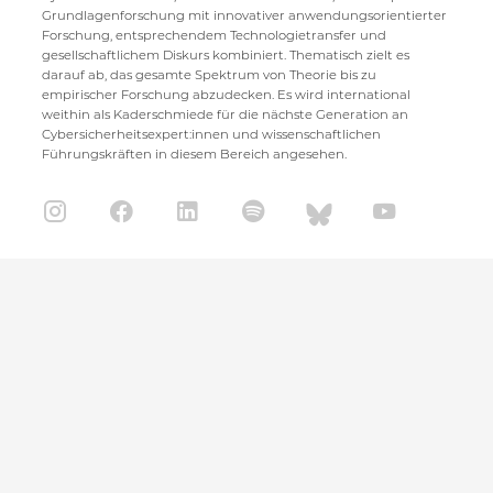
Grundlagenforschung mit innovativer anwendungsorientierter
Forschung, entsprechendem Technologietransfer und
gesellschaftlichem Diskurs kombiniert. Thematisch zielt es
darauf ab, das gesamte Spektrum von Theorie bis zu
empirischer Forschung abzudecken. Es wird international
weithin als Kaderschmiede für die nächste Generation an
Cybersicherheitsexpert:innen und wissenschaftlichen
Führungskräften in diesem Bereich angesehen.
CISPA Helmholtz Center for Information Security
Stuhlsatzenhaus 5
66123 Saarbrücken
+49 681 / 87083 1001
+49 681 / 87083 8801