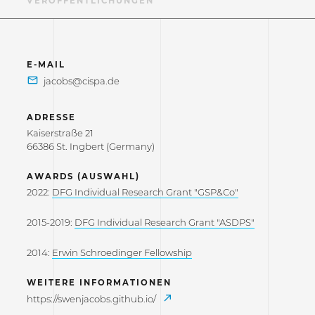
F
VERÖFFENTLICHUNGEN
E-MAIL
ADRESSE
Kaiserstraße 21
66386 St. Ingbert (Germany)
AWARDS (AUSWAHL)
2022:
DFG Individual Research Grant "GSP&Co"
2015-2019:
DFG Individual Research Grant "ASDPS"
2014:
Erwin Schroedinger Fellowship
WEITERE INFORMATIONEN
https://swenjacobs.github.io/