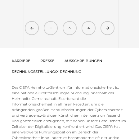
Previous
Next
1
3
4
KARRIERE
PRESSE
AUSSCHREIBUNGEN
RECHNUNGSSTELLUNG/X-RECHNUNG
Das CISPA Helmholtz-Zentrum für Informationssicherheit ist
eine nationale Großforschungseinrichtung innerhalb der
Helmholtz-Gemeinschaft. Es erforscht die
Informationssicherheit in all ihren Facetten, um die
drängenden, großen Herausforderungen der Cybersicherheit
und vertrauenswürdigen künstlichen Intelligenz umfassend
und ganzheitlich anzugehen, mit denen unsere Gesellschaft im
Zeitalter der Digitalisierung konfrontiert wird. Das CISPA hat
eine weltweite Führungsposition im Bereich der
Cybersicherheit inne, indem es hochmoderne, oft disruptive