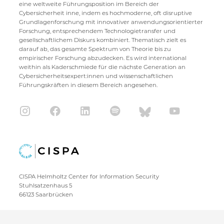
eine weltweite Führungsposition im Bereich der
Cybersicherheit inne, indem es hochmoderne, oft disruptive
Grundlagenforschung mit innovativer anwendungsorientierter
Forschung, entsprechendem Technologietransfer und
gesellschaftlichem Diskurs kombiniert. Thematisch zielt es
darauf ab, das gesamte Spektrum von Theorie bis zu
empirischer Forschung abzudecken. Es wird international
weithin als Kaderschmiede für die nächste Generation an
Cybersicherheitsexpert:innen und wissenschaftlichen
Führungskräften in diesem Bereich angesehen.
CISPA Helmholtz Center for Information Security
Stuhlsatzenhaus 5
66123 Saarbrücken
+49 681 / 87083 1001