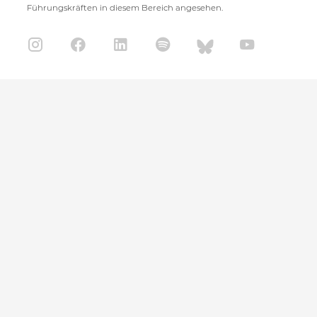
Führungskräften in diesem Bereich angesehen.
CISPA Helmholtz Center for Information Security
Stuhlsatzenhaus 5
66123 Saarbrücken
+49 681 / 87083 1001
+49 681 / 87083 8801