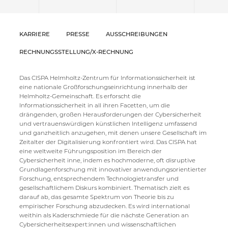
KARRIERE
PRESSE
AUSSCHREIBUNGEN
RECHNUNGSSTELLUNG/X-RECHNUNG
Das CISPA Helmholtz-Zentrum für Informationssicherheit ist
eine nationale Großforschungseinrichtung innerhalb der
Helmholtz-Gemeinschaft. Es erforscht die
Informationssicherheit in all ihren Facetten, um die
drängenden, großen Herausforderungen der Cybersicherheit
und vertrauenswürdigen künstlichen Intelligenz umfassend
und ganzheitlich anzugehen, mit denen unsere Gesellschaft im
Zeitalter der Digitalisierung konfrontiert wird. Das CISPA hat
eine weltweite Führungsposition im Bereich der
Cybersicherheit inne, indem es hochmoderne, oft disruptive
Grundlagenforschung mit innovativer anwendungsorientierter
Forschung, entsprechendem Technologietransfer und
gesellschaftlichem Diskurs kombiniert. Thematisch zielt es
darauf ab, das gesamte Spektrum von Theorie bis zu
empirischer Forschung abzudecken. Es wird international
weithin als Kaderschmiede für die nächste Generation an
Cybersicherheitsexpert:innen und wissenschaftlichen